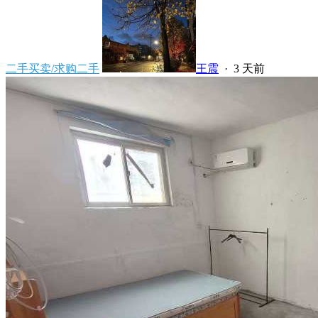
二手买卖/求购二手
王震
·
3 天前