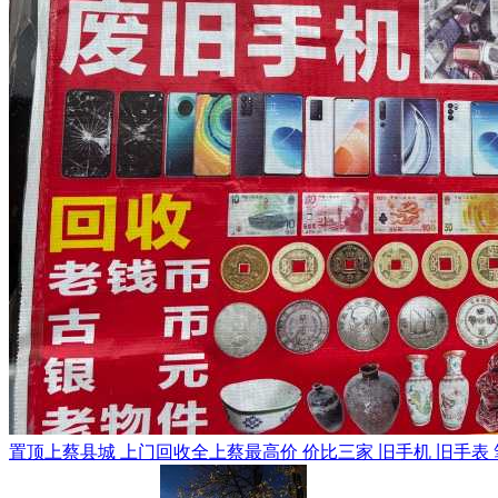
置顶
上蔡县城 上门回收全上蔡最高价 价比三家 旧手机 旧手表 笔