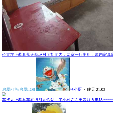
位置在上蔡县蓝天商场对面胡同内，两室一厅出租，屋内家具家电
房屋租售/房屋出租
张小厨
·
昨天 21:03
车找人上蔡县车在漯河高铁站，半小时左右出发联系电话*****591