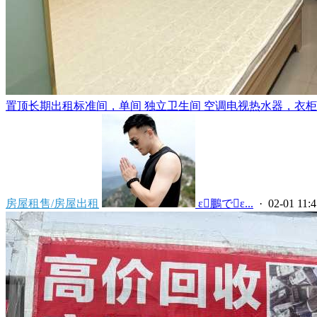
置顶
长期出租标准间，单间 独立卫生间 空调电视热水器，衣柜，
房屋租售/房屋出租
 ε鵬でε...
· 02-01 11:4