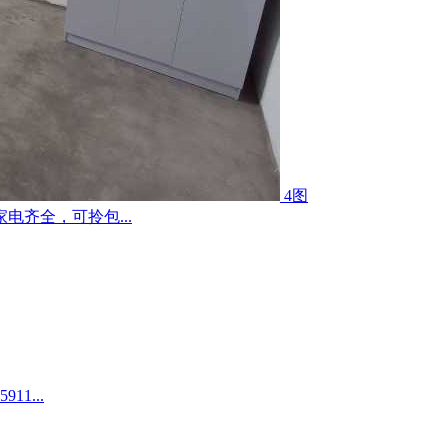
4图
齐全，可拎包...
1...