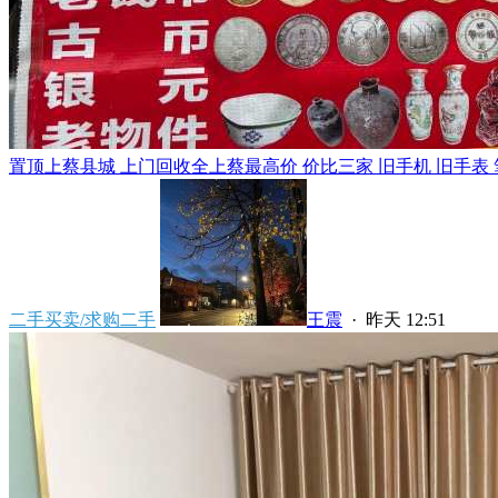
置顶
上蔡县城 上门回收全上蔡最高价 价比三家 旧手机 旧手表 笔
二手买卖/求购二手
王震
·
昨天 12:51