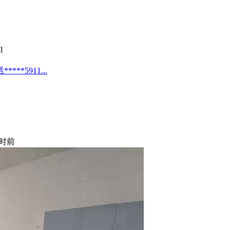
1
*5911...
时前