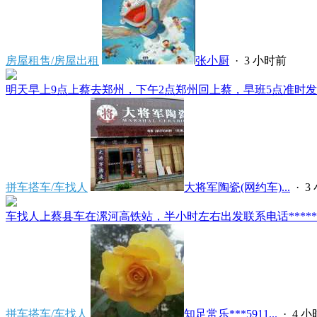
房屋租售/房屋出租
张小厨
·
3 小时前
明天早上9点上蔡去郑州，下午2点郑州回上蔡，早班5点准时发车
拼车搭车/车找人
大将军陶瓷(网约车)...
·
3
车找人上蔡县车在漯河高铁站，半小时左右出发联系电话*****591
拼车搭车/车找人
知足常乐***5911...
·
4 