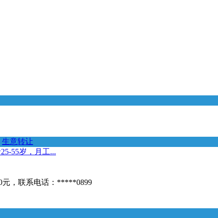
生意转让
55岁，月工...
，联系电话：*****0899