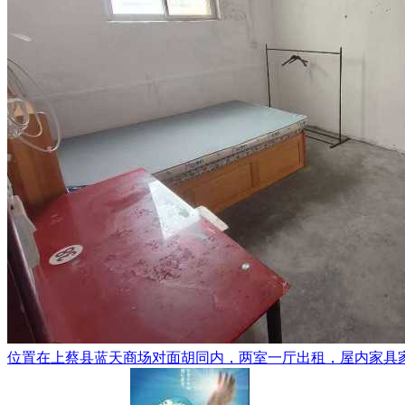
位置在上蔡县蓝天商场对面胡同内，两室一厅出租，屋内家具家电