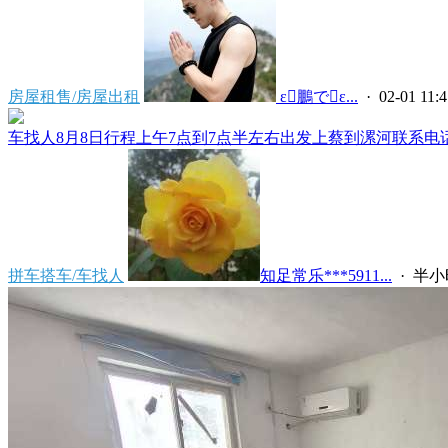
房屋租售/房屋出租
 ε鵬でε...
· 02-01 11:4
车找人8月8日行程上午7点到7点半左右出发上蔡到漯河联系电话****
拼车搭车/车找人
知足常乐***5911...
·
半小