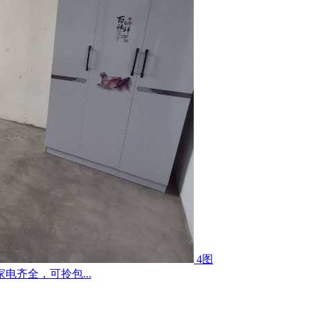
4图
齐全，可拎包...