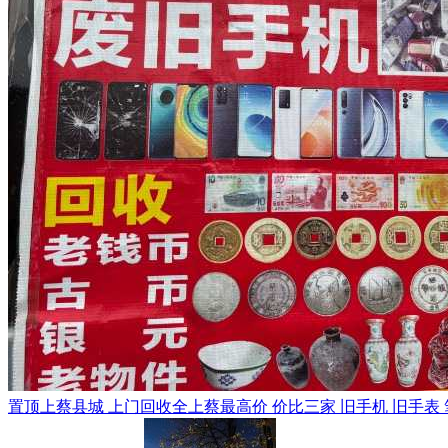
置顶
上蔡县城 上门回收全上蔡最高价 价比三家 旧手机 旧手表 笔