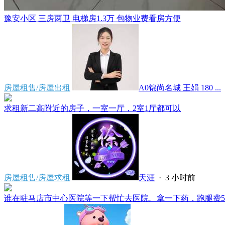
豫安小区 三房两卫 电梯房1.3万 包物业费看房方便
房屋租售/房屋出租
A0锦尚名城 王娟 180 ...
求租新二高附近的房子，一室一厅，2室1厅都可以
房屋租售/房屋求租
天涯
·
3 小时前
谁在驻马店市中心医院等一下帮忙去医院。拿一下药，跑腿费50。