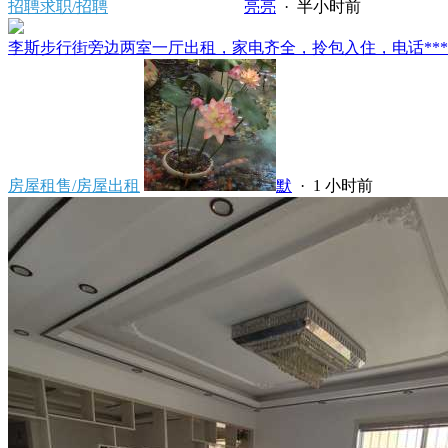
招聘求职/招聘
亮亮
·
半小时前
李斯步行街旁边两室一厅出租，家电齐全，拎包入住，电话*****80
房屋租售/房屋出租
默
·
1 小时前