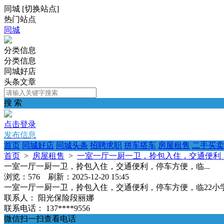
同城
[
切换站点
]
热门站点
同城
分类信息
分类信息
同城好店
头条文章
搜 索
点击登录
发布信息
首页
同城好店
同城头条
招聘求职
拼车搭车
房屋租售
二手买卖
首页
>
房屋租售
>
一室一厅一厨一卫，拎包入住，交通便利，
一室一厅一厨一卫，拎包入住，交通便利，停车方便，临...
浏览：576 刷新：2025-12-20 15:45
一室一厅一厨一卫，拎包入住，交通便利，停车方便，临22小学、
联系人：
阳光保险段丽娜
联系电话：
137****9556
微信扫一扫查看电话