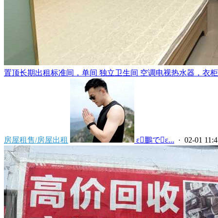
置顶
长期出租标准间，单间 独立卫生间 空调电视热水器，衣柜，
房屋租售/房屋出租
 ε鵬でε...
· 02-01 11:4