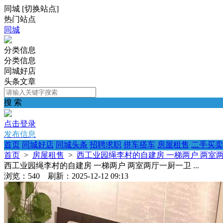
同城
[
切换站点
]
热门站点
同城
分类信息
分类信息
同城好店
头条文章
搜 索
点击登录
发布信息
首页
同城好店
同城头条
招聘求职
拼车搭车
房屋租售
二手买卖
首页
>
房屋租售
>
西工业园绳李村的自建房 一梯两户 两室两厅
西工业园绳李村的自建房 一梯两户 两室两厅一厨一卫 ...
浏览：540 刷新：2025-12-12 09:13