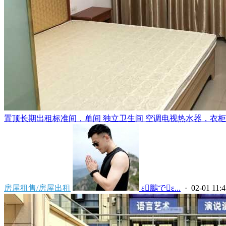
置顶
长期出租标准间，单间 独立卫生间 空调电视热水器，衣柜，
房屋租售/房屋出租
 ε鵬でε...
· 02-01 11:4