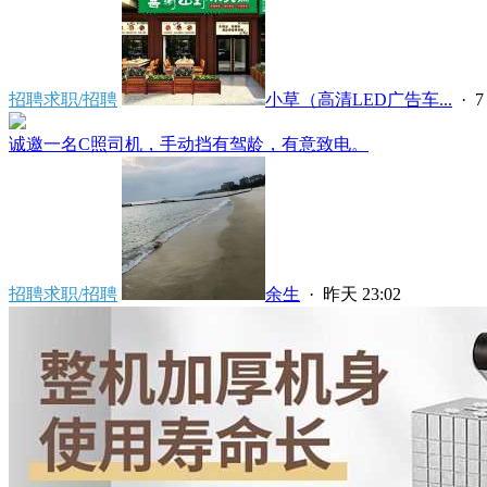
招聘求职/招聘
小草（高清LED广告车...
·
7
诚邀一名C照司机，手动挡有驾龄，有意致电。
招聘求职/招聘
余生
·
昨天 23:02