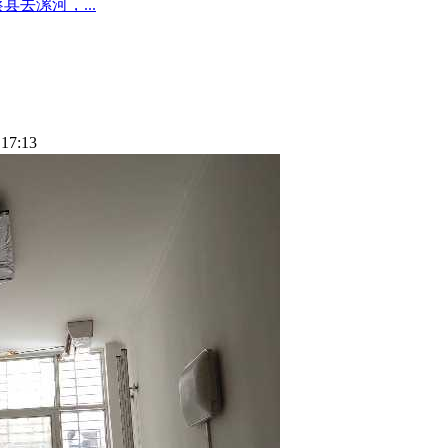
去漯河，...
17:13