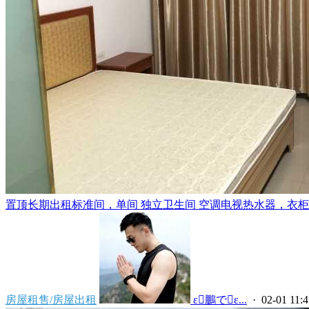
置顶
长期出租标准间，单间 独立卫生间 空调电视热水器，衣柜，
房屋租售/房屋出租
 ε鵬でε...
· 02-01 11:4