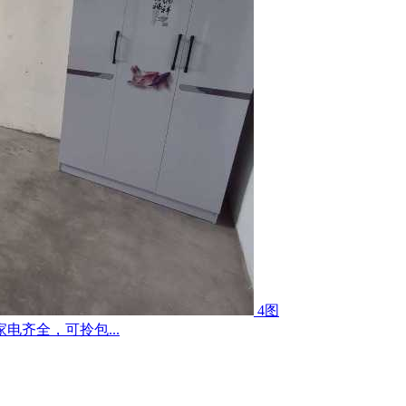
4图
齐全，可拎包...