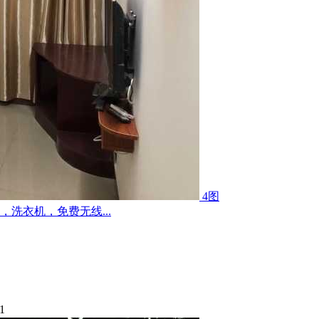
4图
洗衣机，免费无线...
1