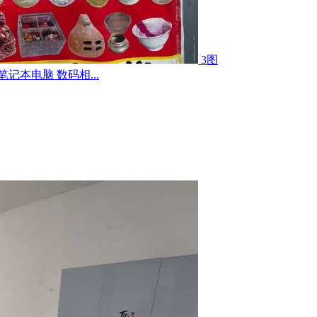
3图
记本电脑 数码相...