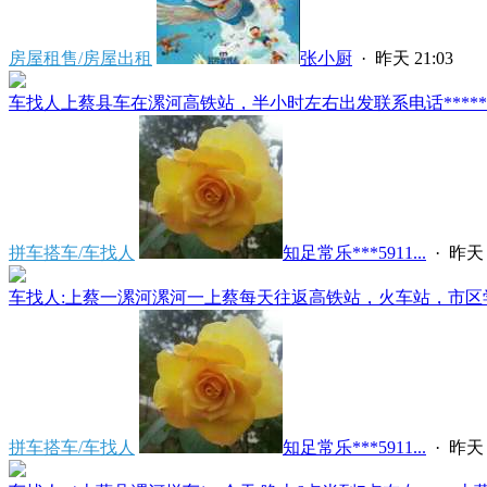
房屋租售/房屋出租
张小厨
·
昨天 21:03
车找人上蔡县车在漯河高铁站，半小时左右出发联系电话*****591
拼车搭车/车找人
知足常乐***5911...
·
昨天 
车找人:上蔡一漯河漯河一上蔡每天往返高铁站，火车站，市区学
拼车搭车/车找人
知足常乐***5911...
·
昨天 