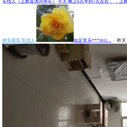
车找人（上蔡县漯河拼车） 今天 晚上6点半到7点左右， ，上蔡县
拼车搭车/车找人
知足常乐***5911...
·
昨天 