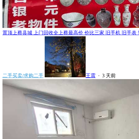
置顶
上蔡县城 上门回收全上蔡最高价 价比三家 旧手机 旧手表 笔
二手买卖/求购二手
王震
·
3 天前