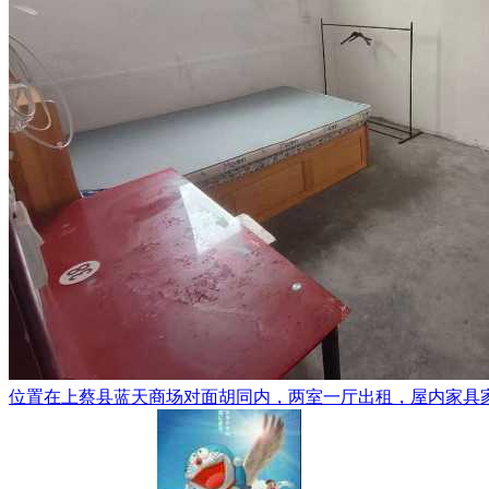
位置在上蔡县蓝天商场对面胡同内，两室一厅出租，屋内家具家电