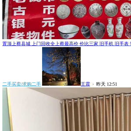
置顶
上蔡县城 上门回收全上蔡最高价 价比三家 旧手机 旧手表 笔
二手买卖/求购二手
王震
·
昨天 12:51