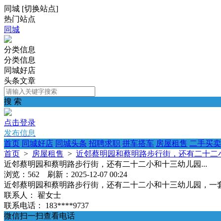
同城
[
切换站点
]
热门站点
同城
分类信息
分类信息
同城好店
头条文章
搜 索
点击登录
发布信息
首页
同城好店
同城头条
招聘求职
拼车搭车
房屋租售
二手买卖
首页
>
房屋租售
>
近邻蔡明园和蔡明路步行街，还有二十二小
近邻蔡明园和蔡明路步行街，还有二十二小和十三幼儿园...
浏览：562 刷新：2025-12-07 00:24
近邻蔡明园和蔡明路步行街，还有二十二小和十三幼儿园，一套小两
联系人：
翟女士
联系电话：
183****9737
微信扫一扫查看电话