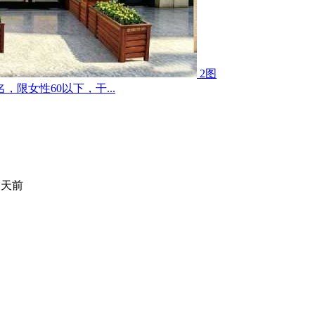
2图
限女性60以下，干...
 天前