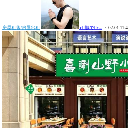
房屋租售/房屋出租
 ε鵬でε...
· 02-01 11:4