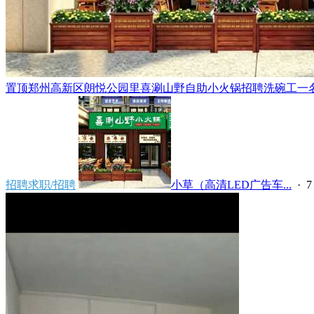
置顶
郑州高新区朗悦公园里喜涮山野自助小火锅招聘洗碗工一名，
招聘求职/招聘
小草（高清LED广告车...
·
7