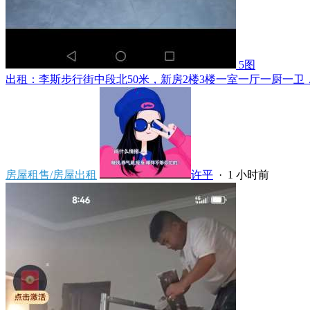
5图
出租：李斯步行街中段北50米，新房2楼3楼一室一厅一厨一卫，
房屋租售/房屋出租
许平
·
1 小时前