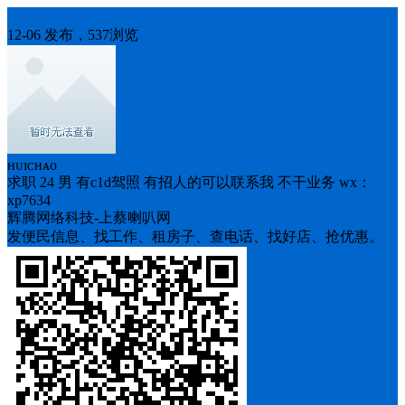
求职
12-06 发布，537浏览
ʜᴜɪᴄʜᴀᴏ
求职 24 男 有c1d驾照 有招人的可以联系我 不干业务 wx：
xp7634
辉腾网络科技-上蔡喇叭网
发便民信息、找工作、租房子、查电话、找好店、抢优惠。