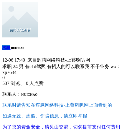
求职
ʜᴜɪᴄʜᴀᴏ
12-06 17:40 来自辉腾网络科技-上蔡喇叭网
求职 24 男 有c1d驾照 有招人的可以联系我 不干业务 wx：
xp7634
0
537 浏览、 0 人点赞
联系人：ʜᴜɪᴄʜᴀᴏ
联系时请告知在
辉腾网络科技-上蔡喇叭网
上面看到的
如遇无效、虚假、诈骗信息，请立即举报
为了您的资金安全，请见面交易，切勿提前支付任何费用