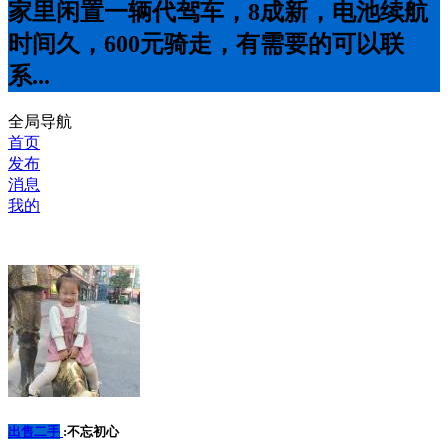
家里闲置一辆代驾车，8成新，电池续航
时间久，600元骑走，有需要的可以联
系...
全局导航
首页
发布
消息
我的
出售二手
:不忘初心