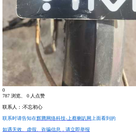
0
787 浏览、 0 人点赞
联系人：:不忘初心
联系时请告知在
辉腾网络科技-上蔡喇叭网
上面看到的
如遇无效、虚假、诈骗信息，请立即举报