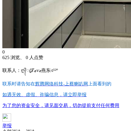
0
625 浏览、 0 人点赞
联系人：ღ᭄ꦿℒℴѵℯ燕东এ⁵²º
联系时请告知在
辉腾网络科技-上蔡喇叭网
上面看到的
如遇无效、虚假、诈骗信息，请立即举报
为了您的资金安全，请见面交易，切勿提前支付任何费用
举报