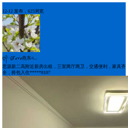
房屋出租
12-12 发布，625浏览
ღ᭄ꦿℒℴѵℯ燕东এ...
思源新二高附近新房出租，三室两厅两卫，交通便利，家具齐
全，拎包入住*****8107