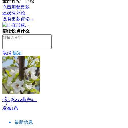
全部评论
评论
点击加载更多
还没有评论...
没有更多评论...
正在加载...
随便说点什么
取消
确定
ღ᭄ꦿℒℴѵℯ燕东এ...
发布1条
最新信息