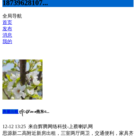
18739628107...
全局导航
首页
发布
消息
我的
房屋出租
ღ᭄ꦿℒℴѵℯ燕东এ...
12-12 13:25 来自辉腾网络科技-上蔡喇叭网
思源新二高附近新房出租，三室两厅两卫，交通便利，家具齐