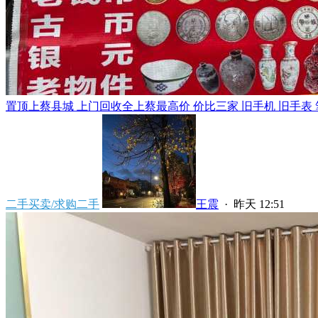
置顶
上蔡县城 上门回收全上蔡最高价 价比三家 旧手机 旧手表 笔
二手买卖/求购二手
王震
·
昨天 12:51