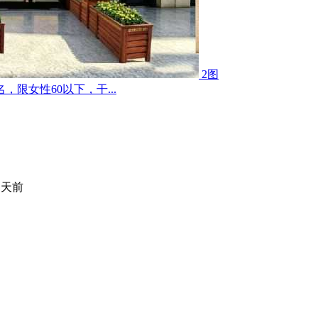
2图
限女性60以下，干...
 天前