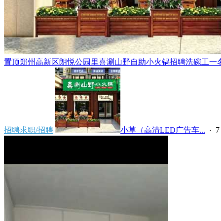
置顶
郑州高新区朗悦公园里喜涮山野自助小火锅招聘洗碗工一名，
招聘求职/招聘
小草（高清LED广告车...
·
7