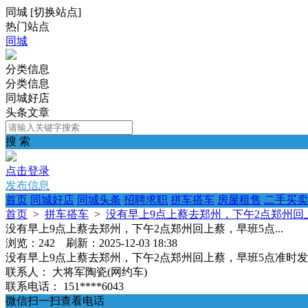
同城
[
切换站点
]
热门站点
同城
分类信息
分类信息
同城好店
头条文章
搜 索
点击登录
发布信息
首页
同城好店
同城头条
招聘求职
拼车搭车
房屋租售
二手买卖
首页
>
拼车搭车
>
没有早上9点上蔡去郑州，下午2点郑州回上蔡
没有早上9点上蔡去郑州，下午2点郑州回上蔡，早班5点...
浏览：242 刷新：2025-12-03 18:38
没有早上9点上蔡去郑州，下午2点郑州回上蔡，早班5点准时
联系人：
大将军陶瓷(网约车)
联系电话：
151****6043
微信扫一扫查看电话