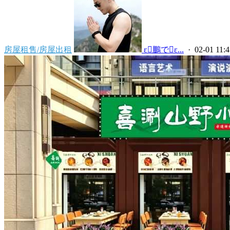
房屋租售/房屋出租
 ε鵬でε...
· 02-01 11:4