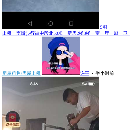
5图
出租：李斯步行街中段北50米，新房2楼3楼一室一厅一厨一卫，
房屋租售/房屋出租
许平
·
半小时前