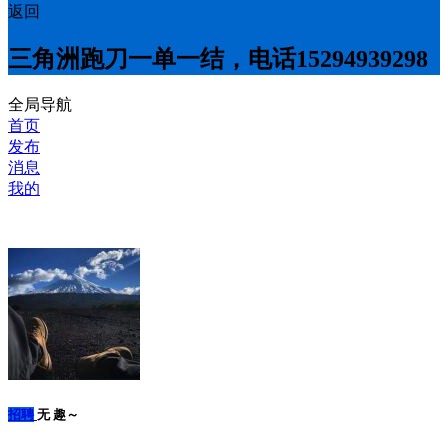
返回
三角洲跑刀一单一结，电话15294939298
全局导航
首页
发布
消息
我的
招聘
无 趣～