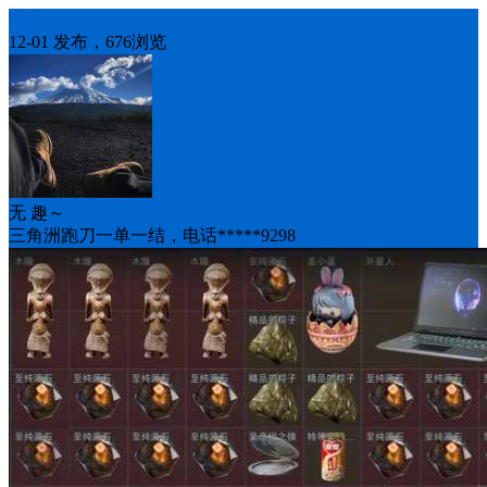
招聘
12-01 发布，676浏览
无 趣～
三角洲跑刀一单一结，电话*****9298