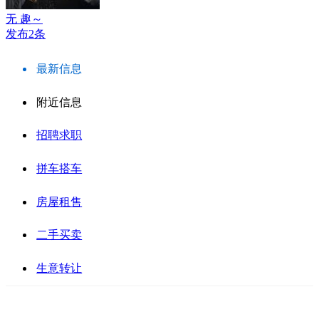
无 趣～
发布2条
最新信息
附近信息
招聘求职
拼车搭车
房屋租售
二手买卖
生意转让