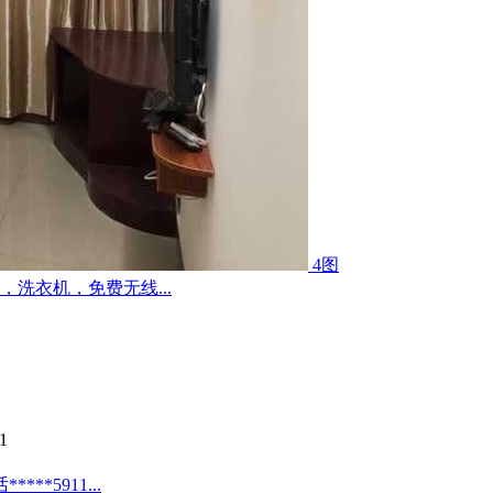
4图
洗衣机，免费无线...
1
*5911...