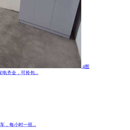
4图
齐全，可拎包...
，每小时一班...