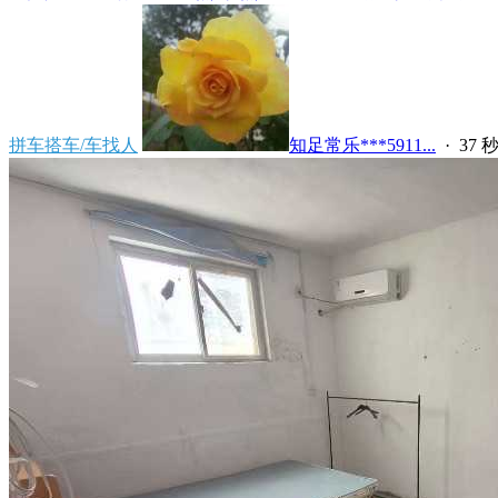
拼车搭车/车找人
知足常乐***5911...
·
37 