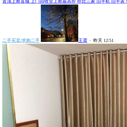
置顶
上蔡县城 上门回收全上蔡最高价 价比三家 旧手机 旧手表 笔
二手买卖/求购二手
王震
·
昨天 12:51