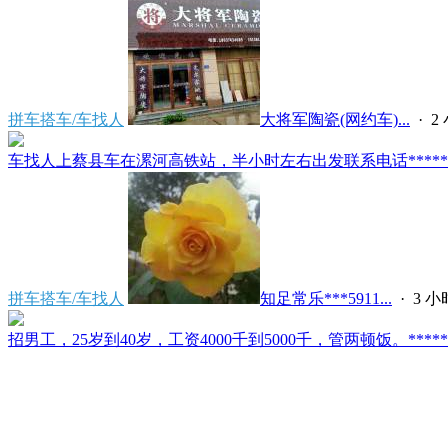
拼车搭车/车找人
大将军陶瓷(网约车)...
·
2
车找人上蔡县车在漯河高铁站，半小时左右出发联系电话*****591
拼车搭车/车找人
知足常乐***5911...
·
3 
招男工，25岁到40岁，工资4000千到5000千，管两顿饭。*****2121/