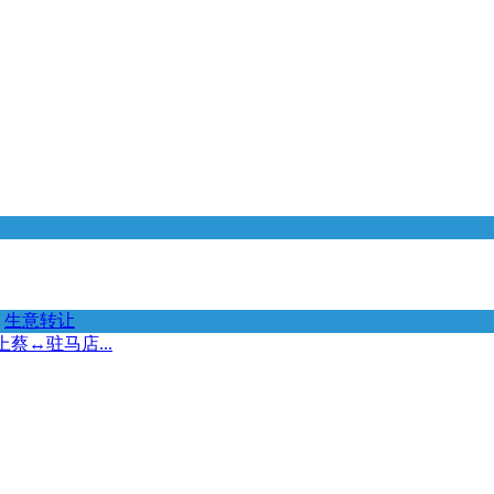
生意转让
↔️驻马店...