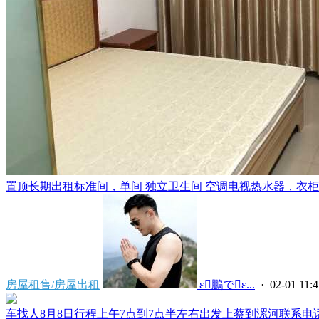
置顶
长期出租标准间，单间 独立卫生间 空调电视热水器，衣柜，
房屋租售/房屋出租
 ε鵬でε...
· 02-01 11:4
车找人8月8日行程上午7点到7点半左右出发上蔡到漯河联系电话****