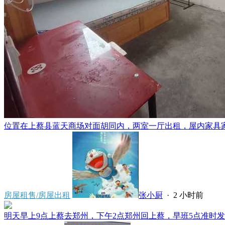
位置在上蔡县蓝天商场对面胡同内，两室一厅出租，屋内家具家电
房屋租售/房屋出租
张小厨
·
2 小时前
明天早上9点上蔡去郑州，下午2点郑州回上蔡，早班5点准时发车