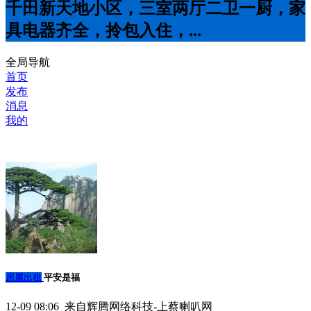
千田新天地小区，三室两厅二卫一厨，家
具电器齐全，拎包入住，...
全局导航
首页
发布
消息
我的
房屋出租
平安是福
12-09 08:06 来自辉腾网络科技-上蔡喇叭网