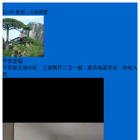
房屋出租
12-09 发布，638浏览
平安是福
千田新天地小区，三室两厅二卫一厨，家具电器齐全，拎包入
住，