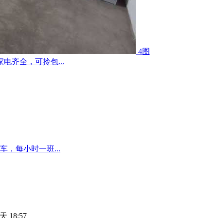
4图
齐全，可拎包...
，每小时一班...
天 18:57