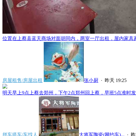
位置在上蔡县蓝天商场对面胡同内，两室一厅出租，屋内家具家电
房屋租售/房屋出租
张小厨
·
昨天 19:25
明天早上9点上蔡去郑州，下午2点郑州回上蔡，早班5点准时发车
拼车搭车/车找人
大将军陶瓷(网约车)...
·
昨