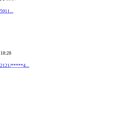
1...
18:28
*****4...