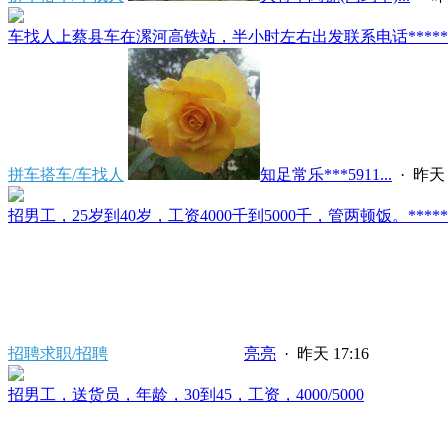
车找人上蔡县车在漯河高铁站，半小时左右出发联系电话*****591
拼车搭车/车找人
知足常乐***5911...
·
昨天 
招男工，25岁到40岁，工资4000千到5000千，管两顿饭。*****2121/
招聘求职/招聘
亮亮
·
昨天 17:16
招男工，送货员，年龄，30到45，工资，4000/5000