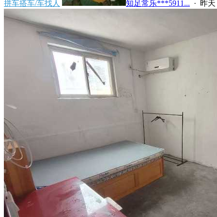
拼车搭车/车找人
知足常乐***5911...
·
昨天 