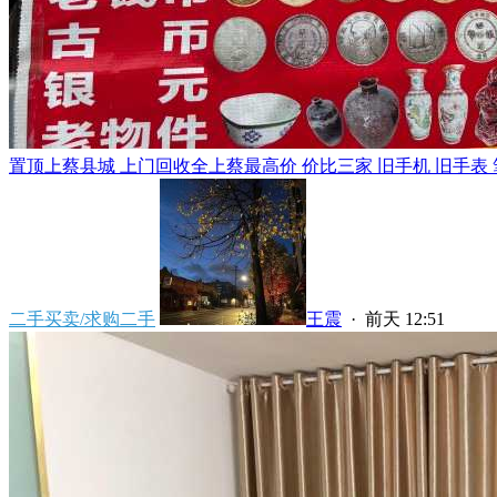
置顶
上蔡县城 上门回收全上蔡最高价 价比三家 旧手机 旧手表 笔
二手买卖/求购二手
王震
·
前天 12:51