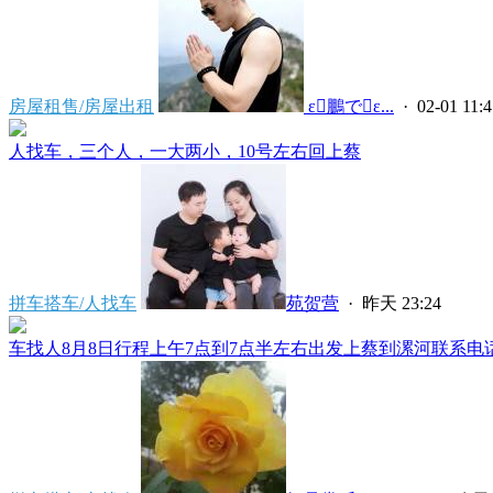
房屋租售/房屋出租
 ε鵬でε...
· 02-01 11:4
人找车，三个人，一大两小，10号左右回上蔡
拼车搭车/人找车
苑贺营
·
昨天 23:24
车找人8月8日行程上午7点到7点半左右出发上蔡到漯河联系电话****