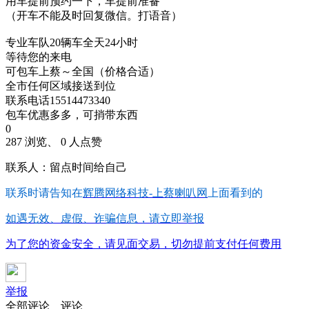
用车提前预约一下，车提前准备
（开车不能及时回复微信。打语音）
专业车队20辆车全天24小时
等待您的来电
可包车上蔡～全国（价格合适）
全市任何区域接送到位
联系电话15514473340
包车优惠多多，可捎带东西
0
287 浏览、 0 人点赞
联系人：留点时间给自己
联系时请告知在
辉腾网络科技-上蔡喇叭网
上面看到的
如遇无效、虚假、诈骗信息，请立即举报
为了您的资金安全，请见面交易，切勿提前支付任何费用
举报
全部评论
评论