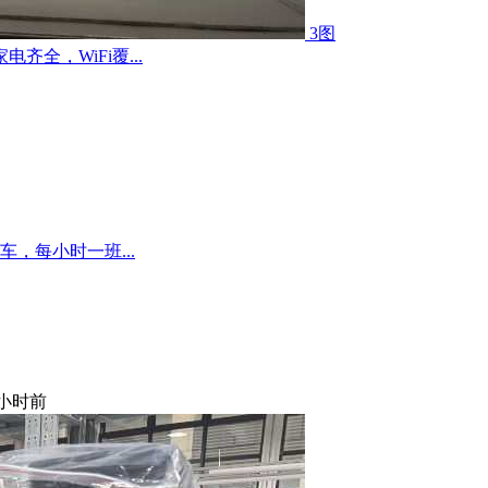
3图
全，WiFi覆...
，每小时一班...
 小时前