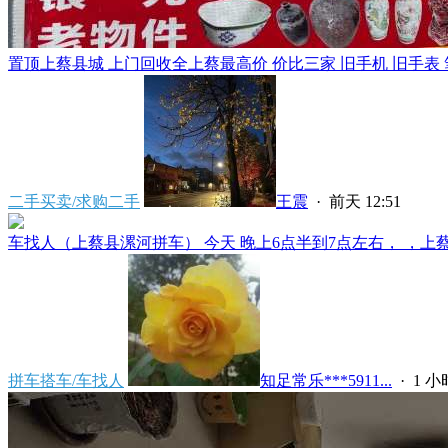
置顶
上蔡县城 上门回收全上蔡最高价 价比三家 旧手机 旧手表 笔
二手买卖/求购二手
王震
·
前天 12:51
车找人（上蔡县漯河拼车） 今天 晚上6点半到7点左右， ，上蔡县
拼车搭车/车找人
知足常乐***5911...
·
1 