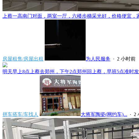
上蔡一高南门对面，两室一厅，六楼步梯采光好，价格便宜，家电齐
房屋租售/房屋出租
为人民服务
·
2 小时前
明天早上8点上蔡去郑州，下午2点郑州回上蔡，早班5点准时发车
拼车搭车/车找人
大将军陶瓷(网约车)...
·
2