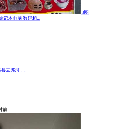
3图
记本电脑 数码相...
去漯河，...
小时前