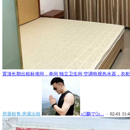
置顶
长期出租标准间，单间 独立卫生间 空调电视热水器，衣柜，
房屋租售/房屋出租
 ε鵬でε...
· 02-01 11:4