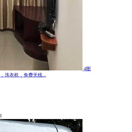
4图
洗衣机，免费无线...
1