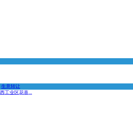
生意转让
西工业区花喜...