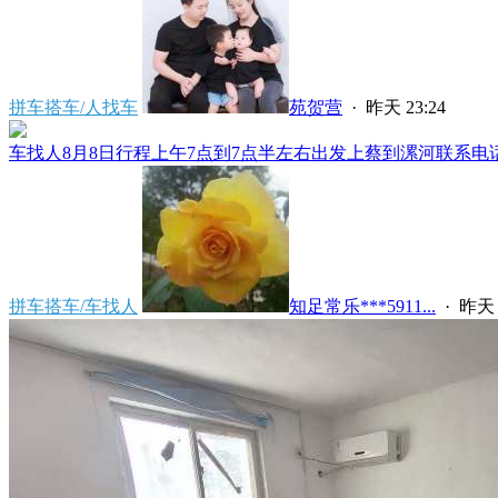
拼车搭车/人找车
苑贺营
·
昨天 23:24
车找人8月8日行程上午7点到7点半左右出发上蔡到漯河联系电话****
拼车搭车/车找人
知足常乐***5911...
·
昨天 