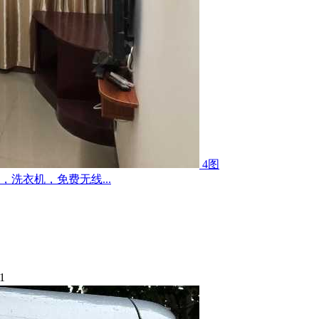
4图
洗衣机，免费无线...
1