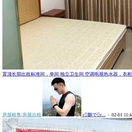
置顶
长期出租标准间，单间 独立卫生间 空调电视热水器，衣柜，
房屋租售/房屋出租
 ε鵬でε...
· 02-01 11:4