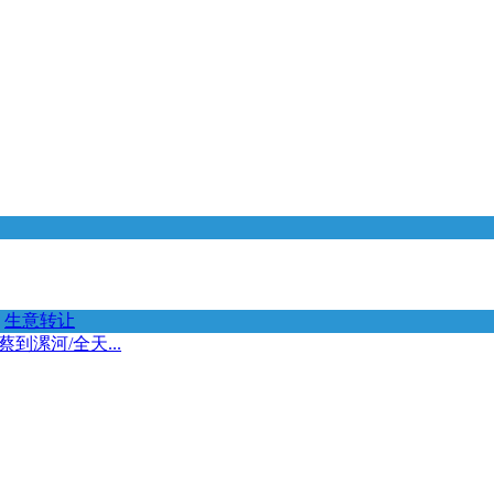
生意转让
到漯河/全天...