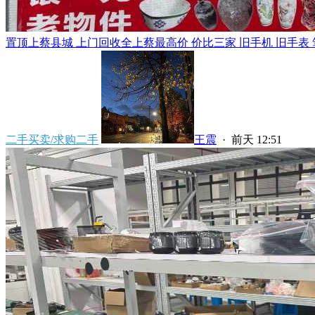
置顶
上蔡县城 上门回收全上蔡最高价 价比三家 旧手机 旧手表 笔
二手买卖/求购二手
王震
·
前天 12:51