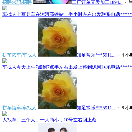
招聘求职/招聘
工厂订单直发加工1894...
·
车找人上蔡县车在漯河高铁站，半小时左右出发联系电话*****591
拼车搭车/车找人
知足常乐***5911...
·
4 
车找人今天上午7点到7点半左右出发上蔡到漯河联系电话*****591
拼车搭车/车找人
知足常乐***5911...
·
8 
人找车，三个人，一大两小，10号左右回上蔡