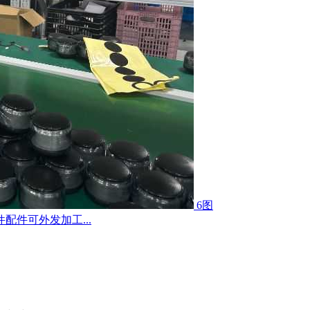
6图
件可外发加工...