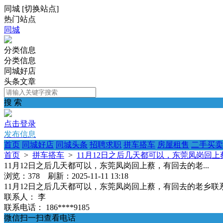
同城
[
切换站点
]
热门站点
同城
分类信息
分类信息
同城好店
头条文章
搜 索
点击登录
发布信息
首页
同城好店
同城头条
招聘求职
拼车搭车
房屋租售
二手买卖
首页
>
拼车搭车
>
11月12日之后几天都可以，东莞凤岗回上蔡
11月12日之后几天都可以，东莞凤岗回上蔡，有回去的老...
浏览：378 刷新：2025-11-11 13:18
11月12日之后几天都可以，东莞凤岗回上蔡，有回去的老乡联
联系人：
李
联系电话：
186****9185
微信扫一扫查看电话