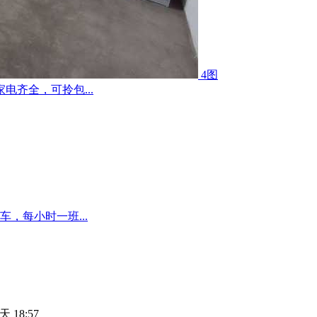
4图
齐全，可拎包...
，每小时一班...
天 18:57