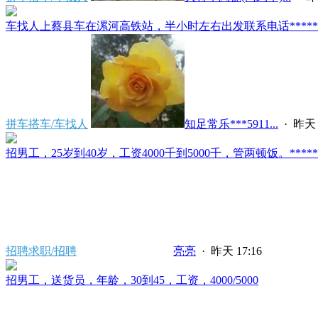
车找人上蔡县车在漯河高铁站，半小时左右出发联系电话*****591
拼车搭车/车找人
知足常乐***5911...
·
昨天 
招男工，25岁到40岁，工资4000千到5000千，管两顿饭。*****2121/
招聘求职/招聘
亮亮
·
昨天 17:16
招男工，送货员，年龄，30到45，工资，4000/5000