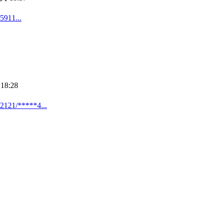
1...
18:28
*****4...