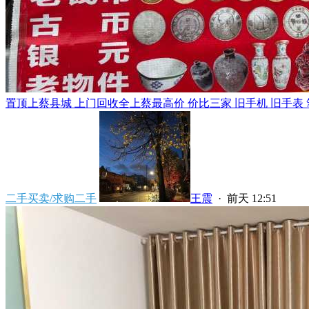
置顶
上蔡县城 上门回收全上蔡最高价 价比三家 旧手机 旧手表 笔
二手买卖/求购二手
王震
·
前天 12:51