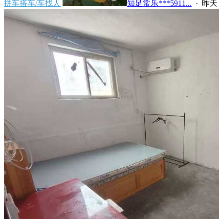
拼车搭车/车找人
知足常乐***5911...
·
昨天 