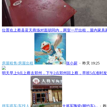
位置在上蔡县蓝天商场对面胡同内，两室一厅出租，屋内家具家电
房屋租售/房屋出租
张小厨
·
昨天 19:25
明天早上9点上蔡去郑州，下午2点郑州回上蔡，早班5点准时发车
拼车搭车/车找人
大将军陶瓷(网约车)...
·
昨