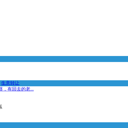
生意转让
，有回去的老...
系