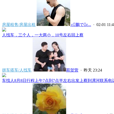
房屋租售/房屋出租
 ε鵬でε...
· 02-01 11:4
人找车，三个人，一大两小，10号左右回上蔡
拼车搭车/人找车
苑贺营
·
昨天 23:24
车找人8月8日行程上午7点到7点半左右出发上蔡到漯河联系电话****