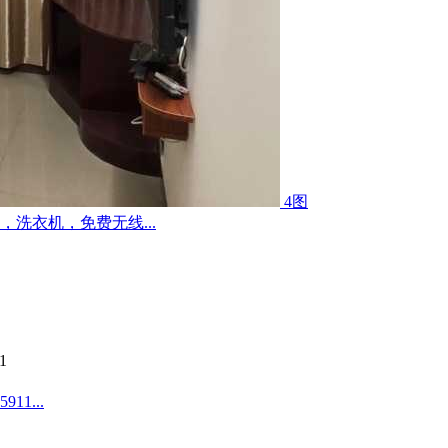
4图
洗衣机，免费无线...
1
1...