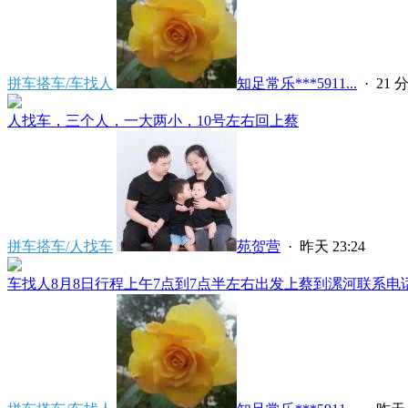
拼车搭车/车找人
知足常乐***5911...
·
21 
人找车，三个人，一大两小，10号左右回上蔡
拼车搭车/人找车
苑贺营
·
昨天 23:24
车找人8月8日行程上午7点到7点半左右出发上蔡到漯河联系电话****