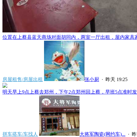
位置在上蔡县蓝天商场对面胡同内，两室一厅出租，屋内家具家电
房屋租售/房屋出租
张小厨
·
昨天 19:25
明天早上9点上蔡去郑州，下午2点郑州回上蔡，早班5点准时发车
拼车搭车/车找人
大将军陶瓷(网约车)...
·
昨