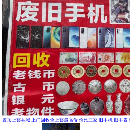
置顶
上蔡县城 上门回收全上蔡最高价 价比三家 旧手机 旧手表 笔