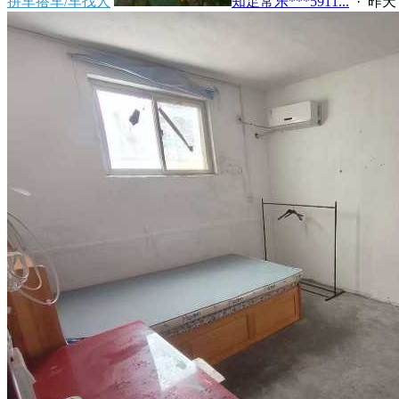
拼车搭车/车找人
知足常乐***5911...
·
昨天 