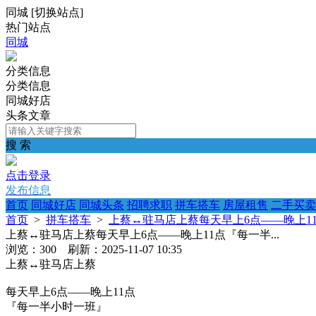
同城
[
切换站点
]
热门站点
同城
分类信息
分类信息
同城好店
头条文章
搜 索
点击登录
发布信息
首页
同城好店
同城头条
招聘求职
拼车搭车
房屋租售
二手买卖
首页
>
拼车搭车
>
上蔡↔️驻马店上蔡每天早上6点——晚上11
上蔡↔️驻马店上蔡每天早上6点——晚上11点『每一半...
浏览：300 刷新：2025-11-07 10:35
上蔡↔️驻马店上蔡
每天早上6点——晚上11点
『每一半小时一班』