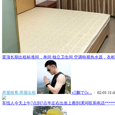
置顶
长期出租标准间，单间 独立卫生间 空调电视热水器，衣柜，
房屋租售/房屋出租
 ε鵬でε...
· 02-01 11:4
车找人今天上午7点到7点半左右出发上蔡到漯河联系电话*****591