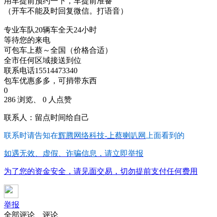
用车提前预约一下，车提前准备
（开车不能及时回复微信。打语音）
专业车队20辆车全天24小时
等待您的来电
可包车上蔡～全国（价格合适）
全市任何区域接送到位
联系电话15514473340
包车优惠多多，可捎带东西
0
286 浏览、 0 人点赞
联系人：留点时间给自己
联系时请告知在
辉腾网络科技-上蔡喇叭网
上面看到的
如遇无效、虚假、诈骗信息，请立即举报
为了您的资金安全，请见面交易，切勿提前支付任何费用
举报
全部评论
评论