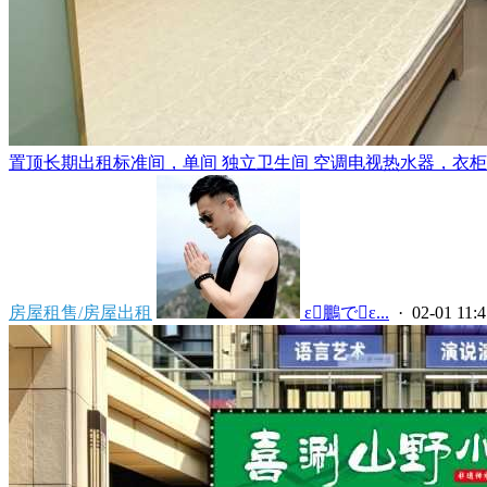
置顶
长期出租标准间，单间 独立卫生间 空调电视热水器，衣柜，
房屋租售/房屋出租
 ε鵬でε...
· 02-01 11:4