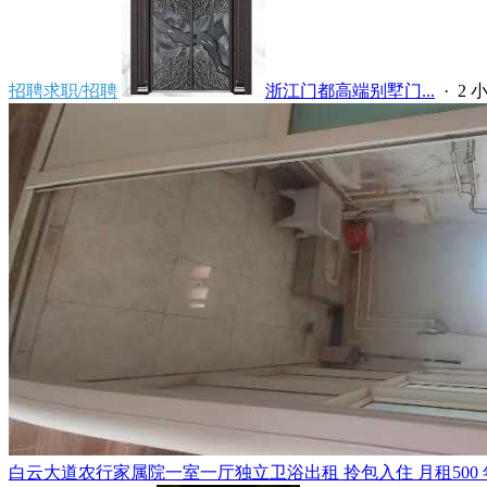
招聘求职/招聘
浙江门都高端别墅门...
·
2 
白云大道农行家属院一室一厅独立卫浴出租 拎包入住 月租500 年租5