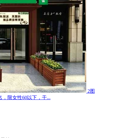
2图
限女性60以下，干...