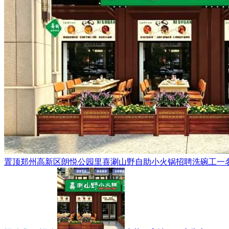
置顶
郑州高新区朗悦公园里喜涮山野自助小火锅招聘洗碗工一名，