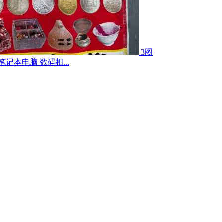
3图
记本电脑 数码相...