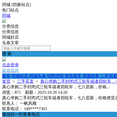
同城
[
切换站点
]
热门站点
同城
分类信息
分类信息
同城好店
头条文章
搜 索
点击登录
发布信息
首页
同城好店
同城头条
招聘求职
拼车搭车
房屋租售
二手买卖
首页
>
二手买卖
>
真心求购二手封闭式三轮车或者四轮车，七
真心求购二手封闭式三轮车或者四轮车，七八层新，价格...
浏览：871 刷新：2025-10-26 14:20
真心求购二手封闭式三轮车或者四轮车，七八层新，价格便宜
联系人：
一帆风顺
联系电话：
189****7303
微信扫一扫查看电话