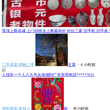
置顶
上蔡县城 上门回收全上蔡最高价 价比三家 旧手机 旧手表 笔
二手买卖/求购二手
王震
·
6 小时前
人找车一个人八九号从洙湖到广东东莞电话*****7031
拼车搭车/车找人
烦
·
半小时前