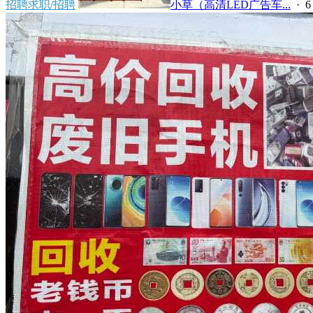
招聘求职/招聘
小草（高清LED广告车...
·
6