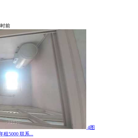
小时前
4图
000 联系...