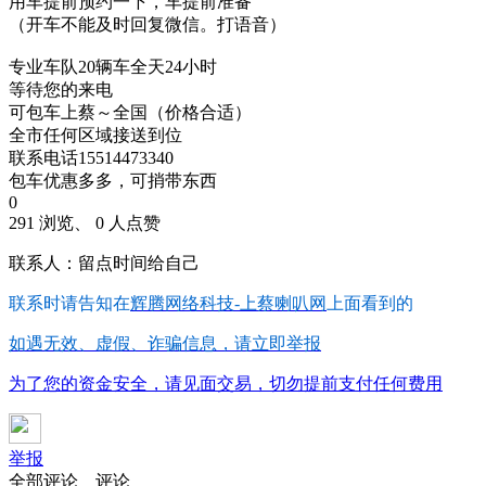
用车提前预约一下，车提前准备
（开车不能及时回复微信。打语音）
专业车队20辆车全天24小时
等待您的来电
可包车上蔡～全国（价格合适）
全市任何区域接送到位
联系电话15514473340
包车优惠多多，可捎带东西
0
291 浏览、 0 人点赞
联系人：留点时间给自己
联系时请告知在
辉腾网络科技-上蔡喇叭网
上面看到的
如遇无效、虚假、诈骗信息，请立即举报
为了您的资金安全，请见面交易，切勿提前支付任何费用
举报
全部评论
评论