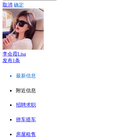
取消
确定
李会霞Lisa
发布1条
最新信息
附近信息
招聘求职
拼车搭车
房屋租售