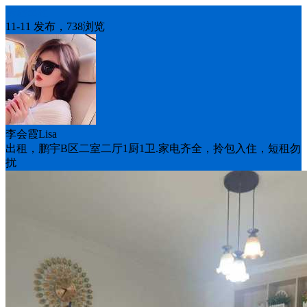
房屋出租
11-11 发布，738浏览
李会霞Lisa
出租，鹏宇B区二室二厅1厨1卫.家电齐全，拎包入住，短租勿
扰