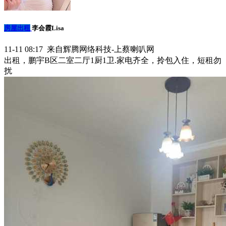
房屋出租
李会霞Lisa
11-11 08:17 来自辉腾网络科技-上蔡喇叭网
出租，鹏宇B区二室二厅1厨1卫.家电齐全，拎包入住，短租勿
扰