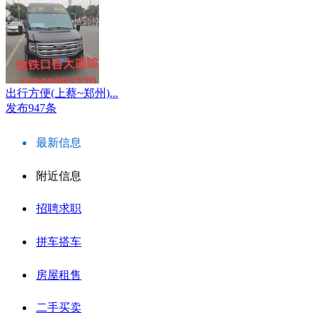
出行方便(上蔡~郑州)...
发布947条
最新信息
附近信息
招聘求职
拼车搭车
房屋租售
二手买卖