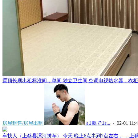
置顶
长期出租标准间，单间 独立卫生间 空调电视热水器，衣柜，
房屋租售/房屋出租
 ε鵬でε...
· 02-01 11:4
车找人（上蔡县漯河拼车） 今天 晚上6点半到7点左右， ，上蔡县