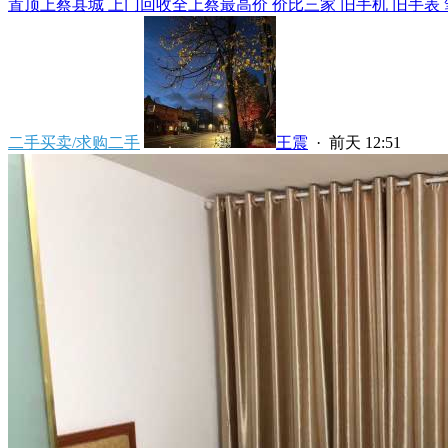
置顶
上蔡县城 上门回收全上蔡最高价 价比三家 旧手机 旧手表 笔
二手买卖/求购二手
王震
·
前天 12:51