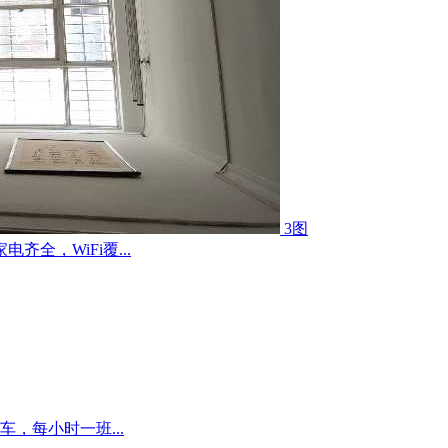
3图
全，WiFi覆...
，每小时一班...