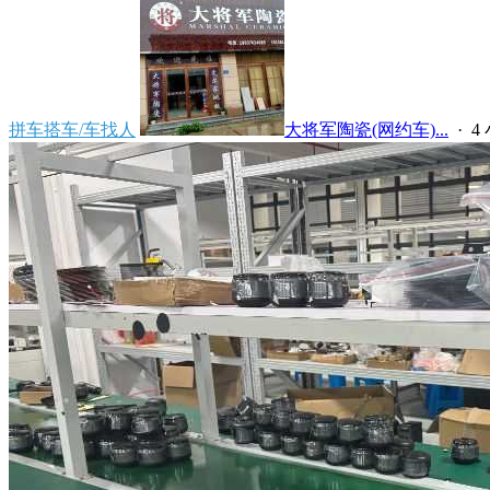
拼车搭车/车找人
大将军陶瓷(网约车)...
·
4