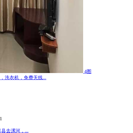
4图
洗衣机，免费无线...
1
去漯河，...