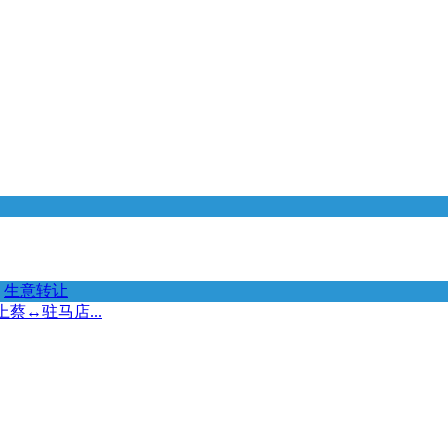
生意转让
↔️驻马店...