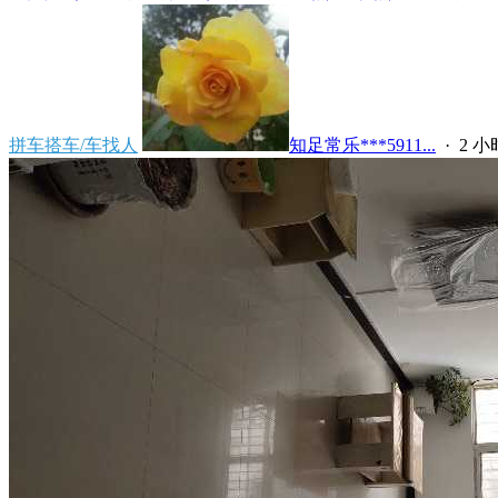
拼车搭车/车找人
知足常乐***5911...
·
2 