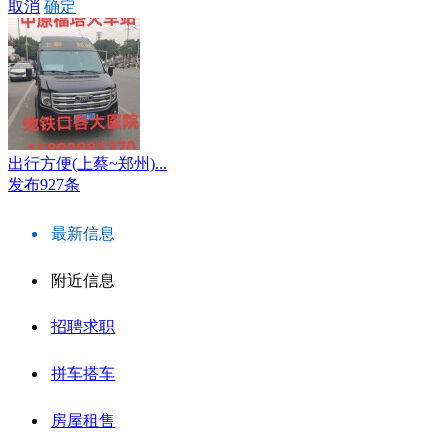
取消
确定
出行方便(上蔡~郑州)...
发布927条
最新信息
附近信息
招聘求职
拼车搭车
房屋租售