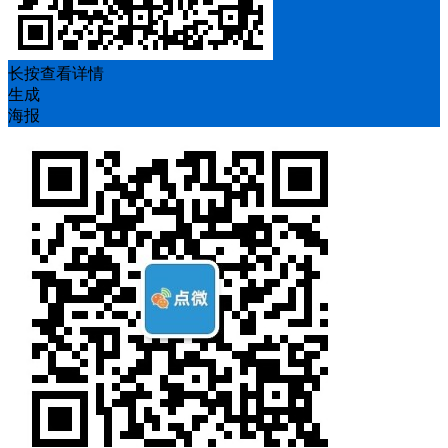
长按查看详情
生成
海报