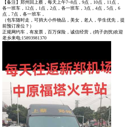
【备注】郑州回上蔡，每天上午7~8点，9点，10点，11点，
各一班车，12点，1点，2点，各一班车，3点，4点，5点，6
点，7点，各一班车，
（包车随时走，可捎大小件物品，美女，老人，学生优先，提
前预订座位？）
正规网约车，有发票，百万保险，诚信经营，(鸽子勿扰)欢迎
老乡来电:15893981370