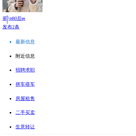
ꕥ᭄ঞ80后๓
发布2条
最新信息
附近信息
招聘求职
拼车搭车
房屋租售
二手买卖
生意转让