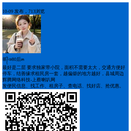
房屋求租
10-09 发布，713浏览
ꕥ᭄ঞ80后๓
最好是二层 要求独家带小院，面积不需要太大，交通方便好
停车，结善缘求租民房一套，越偏僻的地方越好，县城周边
辉腾网络科技-上蔡喇叭网
发便民信息、找工作、租房子、查电话、找好店、抢优惠。