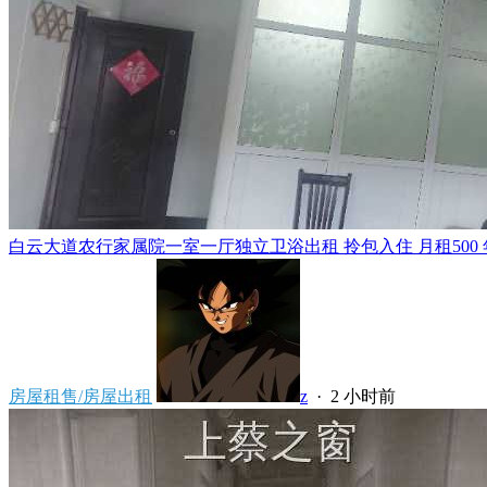
白云大道农行家属院一室一厅独立卫浴出租 拎包入住 月租500 年租5
房屋租售/房屋出租
z
·
2 小时前