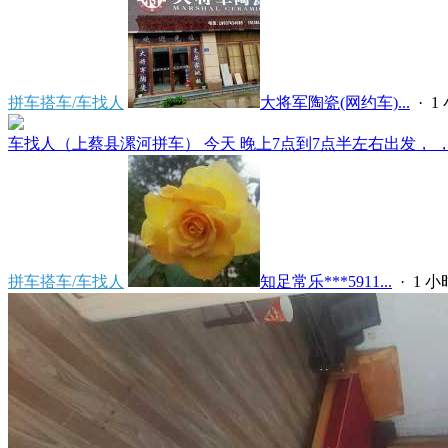
拼车搭车/车找人
大将军陶瓷(网约车)...
·
1
车找人（上蔡县漯河拼车） 今天 晚上7点到7点半左右出发， ，上
拼车搭车/车找人
知足常乐***5911...
·
1 