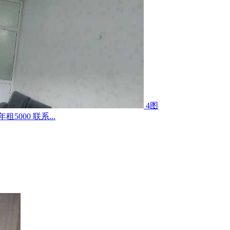
4图
000 联系...