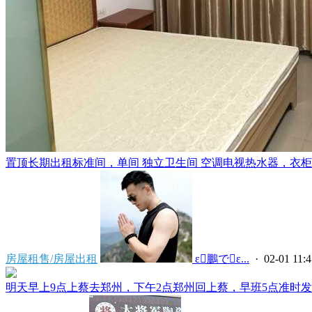
置顶
长期出租标准间，单间 独立卫生间 空调电视热水器，衣柜，
房屋租售/房屋出租
 ε鵬でε...
· 02-01 11:4
明天早上9点上蔡去郑州，下午2点郑州回上蔡，早班5点准时发车