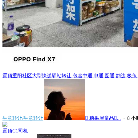
置顶
重阳社区大型快递驿站转让 包含中通 申通 圆通 韵达 极兔 天猫
生意转让/生意转让
 糖果屋童品...
·
8 
置顶
C1司机