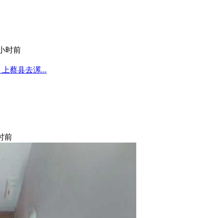
 小时前
蔡县去漯...
小时前