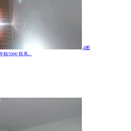
4图
000 联系...