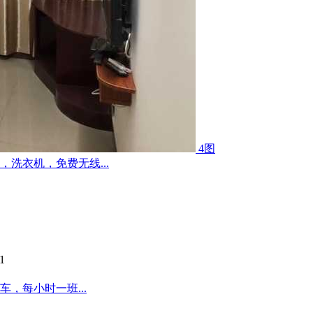
4图
洗衣机，免费无线...
1
，每小时一班...