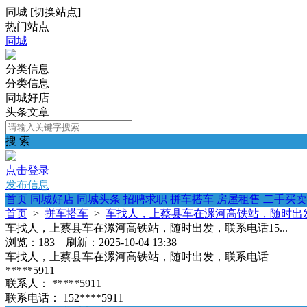
同城
[
切换站点
]
热门站点
同城
分类信息
分类信息
同城好店
头条文章
搜 索
点击登录
发布信息
首页
同城好店
同城头条
招聘求职
拼车搭车
房屋租售
二手买卖
首页
>
拼车搭车
>
车找人，上蔡县车在漯河高铁站，随时出发，
车找人，上蔡县车在漯河高铁站，随时出发，联系电话15...
浏览：183 刷新：2025-10-04 13:38
车找人，上蔡县车在漯河高铁站，随时出发，联系电话
*****5911
联系人：
*****5911
联系电话：
152****5911