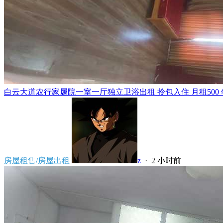
白云大道农行家属院一室一厅独立卫浴出租 拎包入住 月租500 年租5
房屋租售/房屋出租
z
·
2 小时前