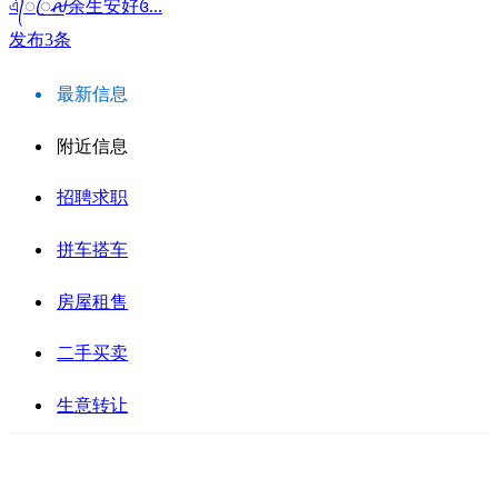
এ᭄ꦿ꯭ꫛ余生安好꧔...
发布3条
最新信息
附近信息
招聘求职
拼车搭车
房屋租售
二手买卖
生意转让