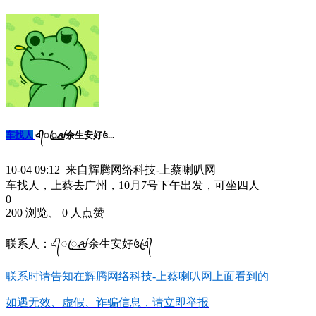
车找人
এ᭄ꦿ꯭ꫛ余生安好꧔...
10-04 09:12 来自辉腾网络科技-上蔡喇叭网
车找人，上蔡去广州，10月7号下午出发，可坐四人
0
200 浏览、 0 人点赞
联系人：এ᭄ꦿ꯭ꫛ余生安好꧔ꦿএ᭄
联系时请告知在
辉腾网络科技-上蔡喇叭网
上面看到的
如遇无效、虚假、诈骗信息，请立即举报