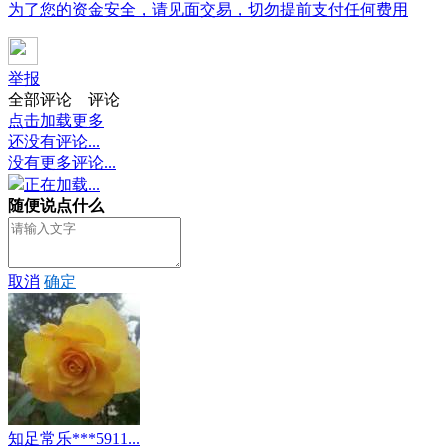
为了您的资金安全，请见面交易，切勿提前支付任何费用
举报
全部评论
评论
点击加载更多
还没有评论...
没有更多评论...
正在加载...
随便说点什么
取消
确定
知足常乐***5911...