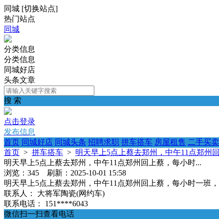
同城
[
切换站点
]
热门站点
同城
分类信息
分类信息
同城好店
头条文章
搜 索
点击登录
发布信息
首页
同城好店
同城头条
招聘求职
拼车搭车
房屋租售
二手买卖
首页
>
拼车搭车
>
明天早上5点上蔡去郑州，中午11点郑州回上
明天早上5点上蔡去郑州，中午11点郑州回上蔡，每小时...
浏览：345 刷新：2025-10-01 15:58
明天早上5点上蔡去郑州，中午11点郑州回上蔡，每小时一班
联系人：
大将军陶瓷(网约车)
联系电话：
151****6043
微信扫一扫查看电话