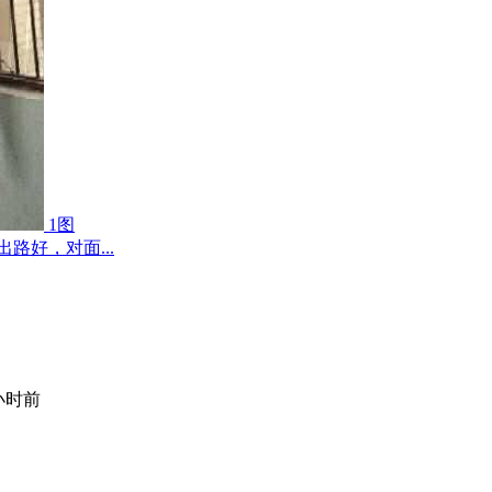
1图
路好，对面...
小时前