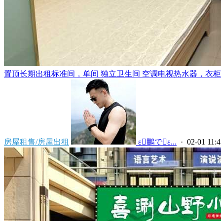
置顶
长期出租标准间，单间 独立卫生间 空调电视热水器，衣柜，
房屋租售/房屋出租
 ε鵬でε...
· 02-01 11:4