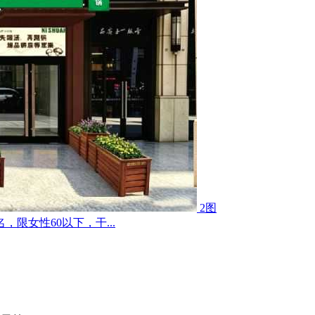
2图
限女性60以下，干...