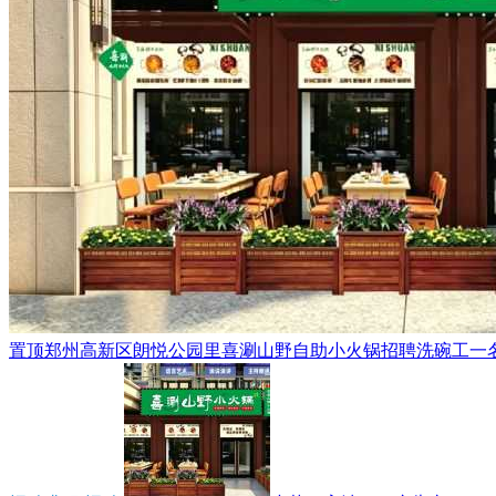
置顶
郑州高新区朗悦公园里喜涮山野自助小火锅招聘洗碗工一名，