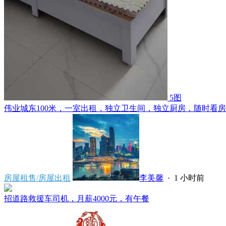
5图
伟业城东100米，一室出租，独立卫生间，独立厨房，随时看房，
房屋租售/房屋出租
李美馨
·
1 小时前
招道路救援车司机，月薪4000元，有午餐