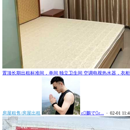
置顶
长期出租标准间，单间 独立卫生间 空调电视热水器，衣柜，
房屋租售/房屋出租
 ε鵬でε...
· 02-01 11:4