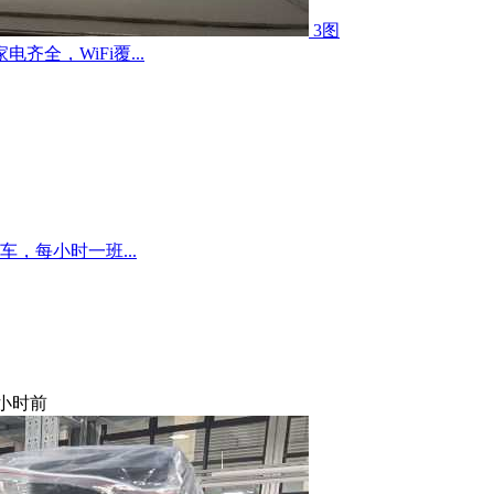
3图
全，WiFi覆...
，每小时一班...
 小时前