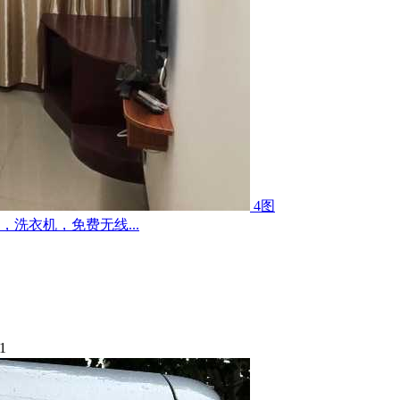
4图
洗衣机，免费无线...
1