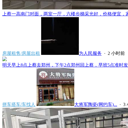
上蔡一高南门对面，两室一厅，六楼步梯采光好，价格便宜，家电齐
房屋租售/房屋出租
为人民服务
·
2 小时前
明天早上8点上蔡去郑州，下午2点郑州回上蔡，早班5点准时发车
拼车搭车/车找人
大将军陶瓷(网约车)...
·
3