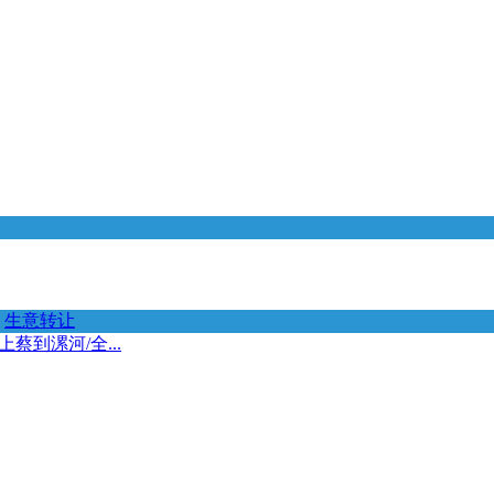
生意转让
蔡到漯河/全...