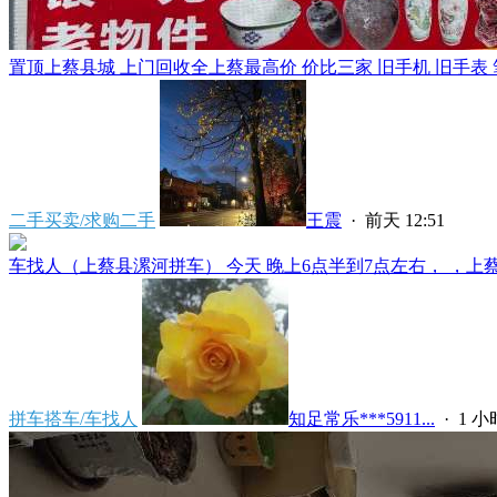
置顶
上蔡县城 上门回收全上蔡最高价 价比三家 旧手机 旧手表 笔
二手买卖/求购二手
王震
·
前天 12:51
车找人（上蔡县漯河拼车） 今天 晚上6点半到7点左右， ，上蔡县
拼车搭车/车找人
知足常乐***5911...
·
1 