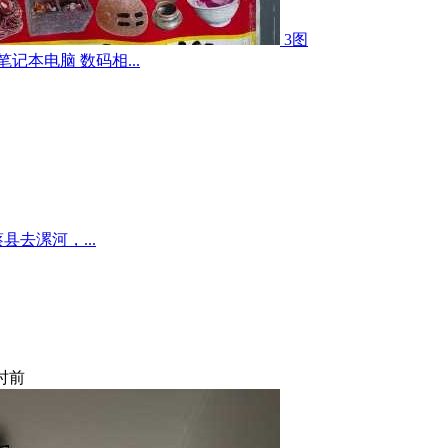
3图
记本电脑 数码相...
去漯河，...
小时前