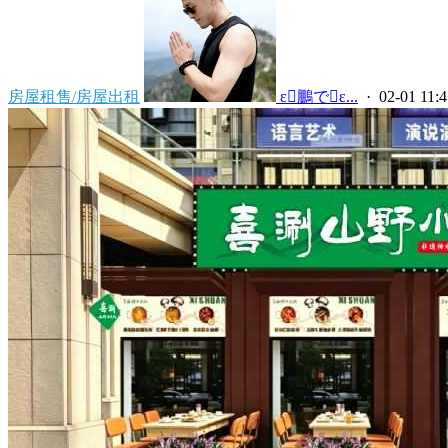
房屋租售/房屋出租
 ε鵬でε...
· 02-01 11:4