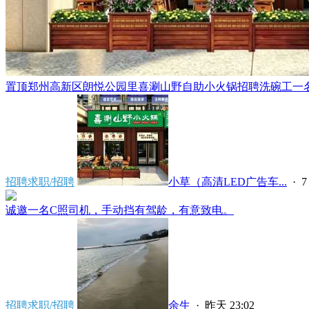
置顶
郑州高新区朗悦公园里喜涮山野自助小火锅招聘洗碗工一名，
招聘求职/招聘
小草（高清LED广告车...
·
7
诚邀一名C照司机，手动挡有驾龄，有意致电。
招聘求职/招聘
余生
·
昨天 23:02