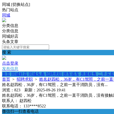
同城
[
切换站点
]
热门站点
同城
分类信息
分类信息
同城好店
头条文章
搜 索
点击登录
发布信息
首页
同城好店
同城头条
招聘求职
拼车搭车
房屋租售
二手买卖
首页
>
招聘求职
>
姓名赵四松，36岁，有C1驾照，之前一直干
姓名赵四松，36岁，有C1驾照，之前一直干消防员，没有...
浏览：823 刷新：2025-09-26 19:41
姓名赵四松，36岁，有C1驾照，之前一直干消防员，没有接
联系人：
赵四松
联系电话：
133****8522
微信扫一扫查看电话