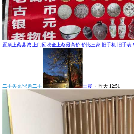
置顶
上蔡县城 上门回收全上蔡最高价 价比三家 旧手机 旧手表 笔
二手买卖/求购二手
王震
·
昨天 12:51