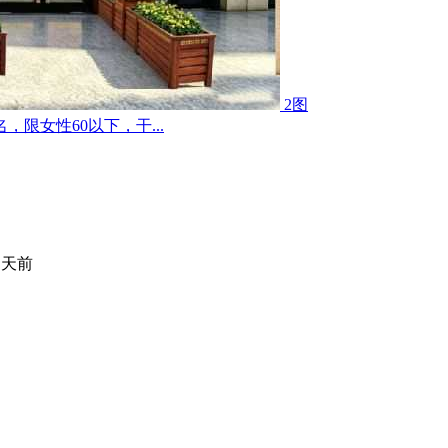
2图
限女性60以下，干...
 天前