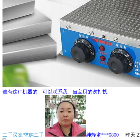
谁有这种机器的，可以联系我。当宝贝的勿打扰
二手买卖/求购二手
纯蜂蜜***0800
·
昨天 21