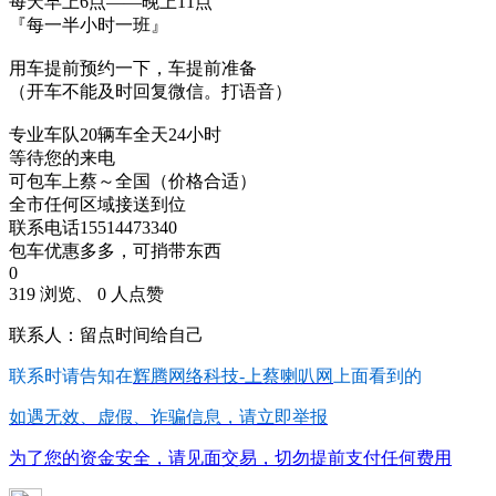
每天早上6点——晚上11点
『每一半小时一班』
用车提前预约一下，车提前准备
（开车不能及时回复微信。打语音）
专业车队20辆车全天24小时
等待您的来电
可包车上蔡～全国（价格合适）
全市任何区域接送到位
联系电话15514473340
包车优惠多多，可捎带东西
0
319 浏览、 0 人点赞
联系人：留点时间给自己
联系时请告知在
辉腾网络科技-上蔡喇叭网
上面看到的
如遇无效、虚假、诈骗信息，请立即举报
为了您的资金安全，请见面交易，切勿提前支付任何费用