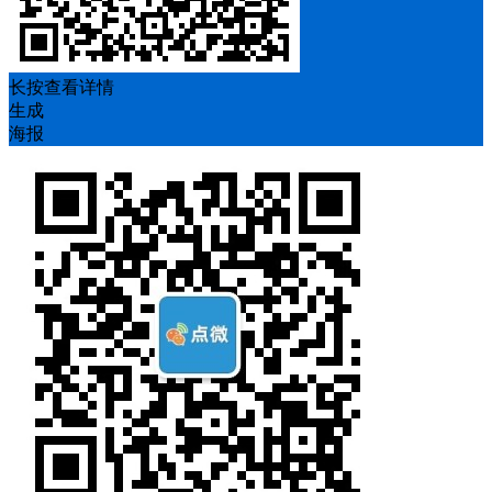
长按查看详情
生成
海报