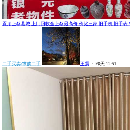
置顶
上蔡县城 上门回收全上蔡最高价 价比三家 旧手机 旧手表 笔
二手买卖/求购二手
王震
·
昨天 12:51