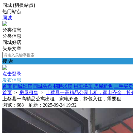
同城
[
切换站点
]
热门站点
同城
分类信息
分类信息
同城好店
头条文章
搜 索
点击登录
发布信息
首页
同城好店
同城头条
招聘求职
拼车搭车
房屋租售
二手买卖
首页
>
房屋租售
>
上蔡县一高精品公寓出租，家电齐全，拎包
上蔡县一高精品公寓出租，家电齐全，拎包入住，需要租...
浏览：688 刷新：2025-09-24 19:32