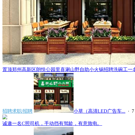
置顶
郑州高新区朗悦公园里喜涮山野自助小火锅招聘洗碗工一名，
招聘求职/招聘
小草（高清LED广告车...
·
7
诚邀一名C照司机，手动挡有驾龄，有意致电。