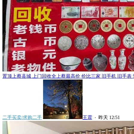
置顶
上蔡县城 上门回收全上蔡最高价 价比三家 旧手机 旧手表 笔
二手买卖/求购二手
王震
·
昨天 12:51