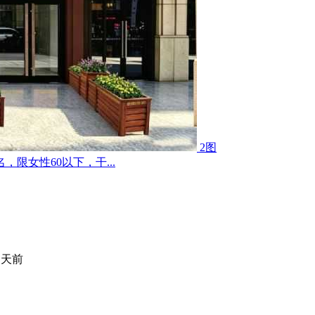
2图
限女性60以下，干...
 天前