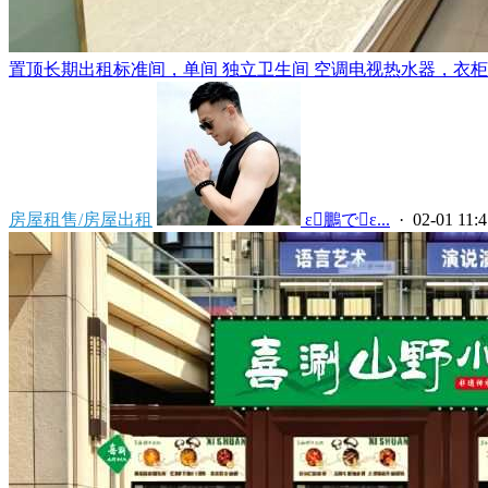
置顶
长期出租标准间，单间 独立卫生间 空调电视热水器，衣柜，
房屋租售/房屋出租
 ε鵬でε...
· 02-01 11:4