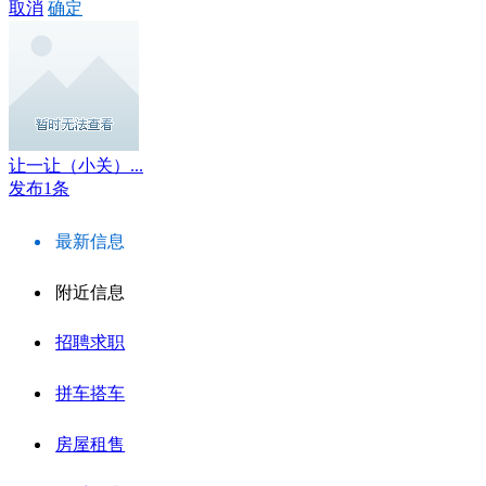
取消
确定
让一让（小关）...
发布1条
最新信息
附近信息
招聘求职
拼车搭车
房屋租售