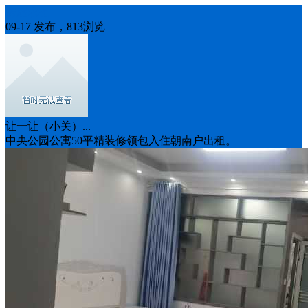
房屋求租
09-17 发布，813浏览
让一让（小关）...
中央公园公寓50平精装修领包入住朝南户出租。