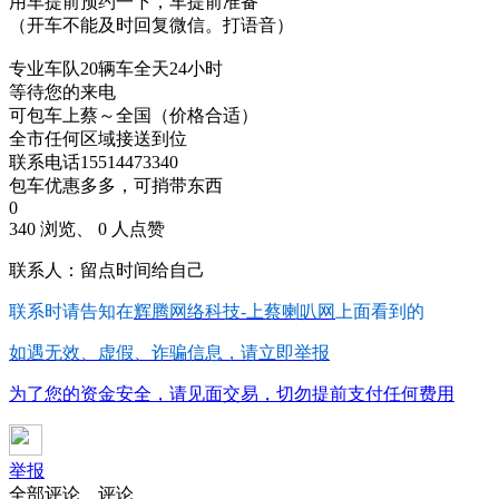
用车提前预约一下，车提前准备
（开车不能及时回复微信。打语音）
专业车队20辆车全天24小时
等待您的来电
可包车上蔡～全国（价格合适）
全市任何区域接送到位
联系电话15514473340
包车优惠多多，可捎带东西
0
340 浏览、 0 人点赞
联系人：留点时间给自己
联系时请告知在
辉腾网络科技-上蔡喇叭网
上面看到的
如遇无效、虚假、诈骗信息，请立即举报
为了您的资金安全，请见面交易，切勿提前支付任何费用
举报
全部评论
评论