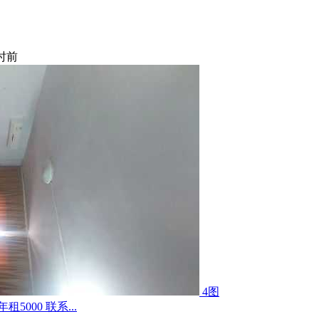
小时前
4图
000 联系...