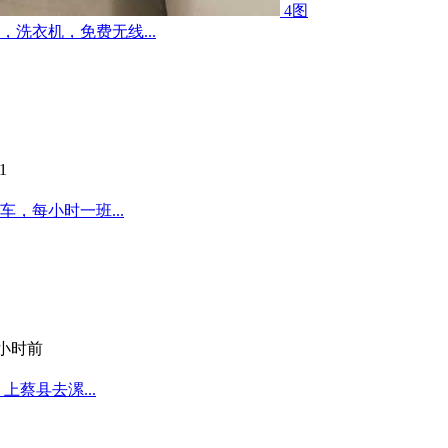
4图
洗衣机，免费无线...
1
，每小时一班...
 小时前
蔡县去漯...