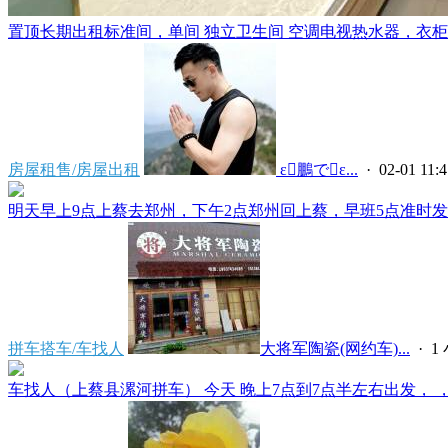
置顶
长期出租标准间，单间 独立卫生间 空调电视热水器，衣柜，
房屋租售/房屋出租
 ε鵬でε...
· 02-01 11:4
明天早上9点上蔡去郑州，下午2点郑州回上蔡，早班5点准时发车
拼车搭车/车找人
大将军陶瓷(网约车)...
·
1
车找人（上蔡县漯河拼车） 今天 晚上7点到7点半左右出发， ，上