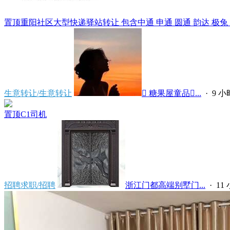
置顶
重阳社区大型快递驿站转让 包含中通 申通 圆通 韵达 极兔 天猫
生意转让/生意转让
 糖果屋童品...
·
9 
置顶
C1司机
招聘求职/招聘
浙江门都高端别墅门...
·
11