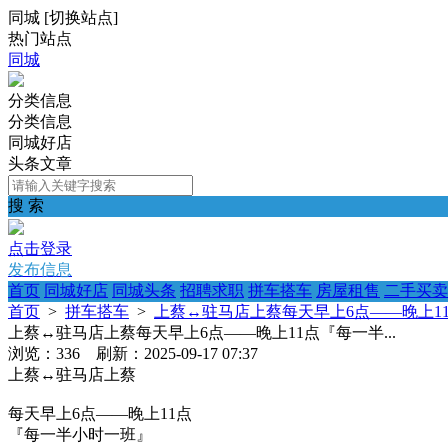
同城
[
切换站点
]
热门站点
同城
分类信息
分类信息
同城好店
头条文章
搜 索
点击登录
发布信息
首页
同城好店
同城头条
招聘求职
拼车搭车
房屋租售
二手买卖
首页
>
拼车搭车
>
上蔡↔️驻马店上蔡每天早上6点——晚上11
上蔡↔️驻马店上蔡每天早上6点——晚上11点『每一半...
浏览：336 刷新：2025-09-17 07:37
上蔡↔️驻马店上蔡
每天早上6点——晚上11点
『每一半小时一班』