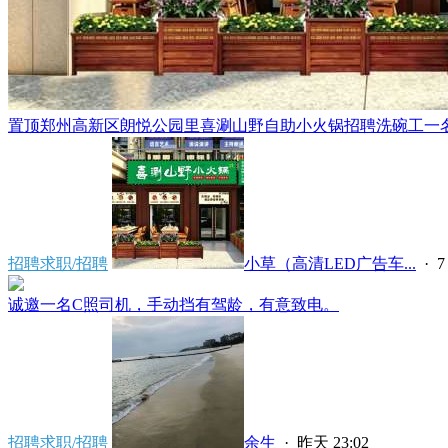
置顶
郑州高新区朗悦公园里喜涮山野自助小火锅招聘洗碗工一名，
招聘求职/招聘
小草（高清LED广告车...
·
7
诚邀一名C照司机，手动挡有驾龄，有意致电。
招聘求职/招聘
余生
·
昨天 23:02