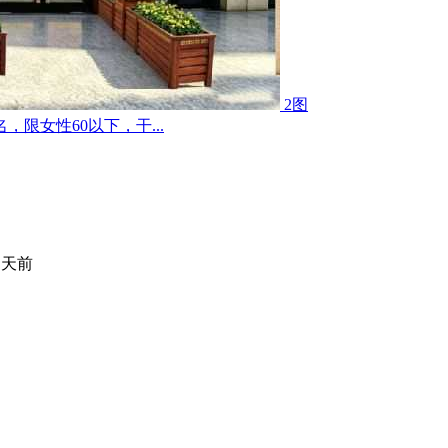
2图
限女性60以下，干...
 天前