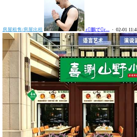
房屋租售/房屋出租
 ε鵬でε...
· 02-01 11:4