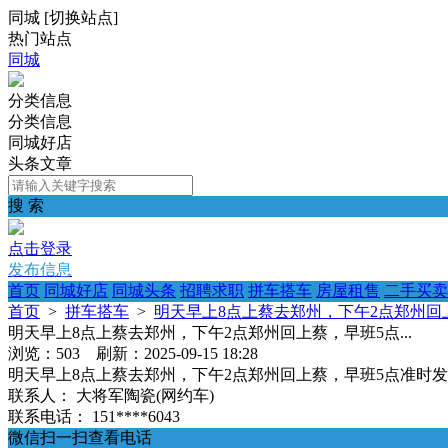
同城
[
切换站点
]
热门站点
同城
分类信息
分类信息
同城好店
头条文章
搜 索
点击登录
发布信息
首页
同城好店
同城头条
招聘求职
拼车搭车
房屋租售
二手买卖
首页
>
拼车搭车
>
明天早上8点上蔡去郑州，下午2点郑州回上蔡
明天早上8点上蔡去郑州，下午2点郑州回上蔡，早班5点...
浏览：503 刷新：2025-09-15 18:28
明天早上8点上蔡去郑州，下午2点郑州回上蔡，早班5点准时
联系人：
大将军陶瓷(网约车)
联系电话：
151****6043
微信扫一扫查看电话