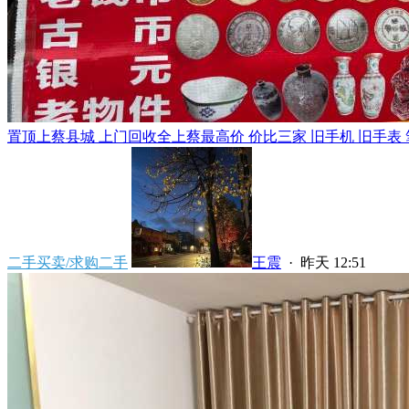
置顶
上蔡县城 上门回收全上蔡最高价 价比三家 旧手机 旧手表 笔
二手买卖/求购二手
王震
·
昨天 12:51