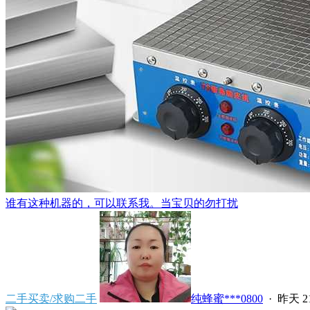
谁有这种机器的，可以联系我。当宝贝的勿打扰
二手买卖/求购二手
纯蜂蜜***0800
·
昨天 21