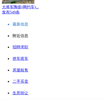
大将军陶瓷(网约车)...
发布549条
最新信息
附近信息
招聘求职
拼车搭车
房屋租售
二手买卖
生意转让