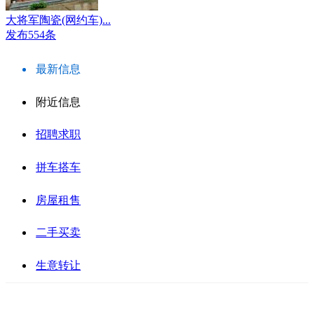
大将军陶瓷(网约车)...
发布554条
最新信息
附近信息
招聘求职
拼车搭车
房屋租售
二手买卖
生意转让