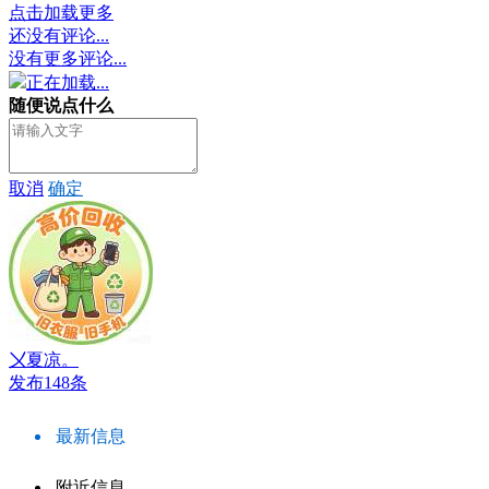
点击加载更多
还没有评论...
没有更多评论...
正在加载...
随便说点什么
取消
确定
〤夏凉。
发布148条
最新信息
附近信息