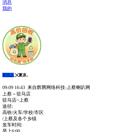
消息
我的
车找人
〤夏凉。
09-09 16:43 来自辉腾网络科技-上蔡喇叭网
上蔡～驻马店
驻马店~上蔡
途径:
高铁/火车/学校/市区
/上蔡及各个乡镇
发车时间:
早上6:00