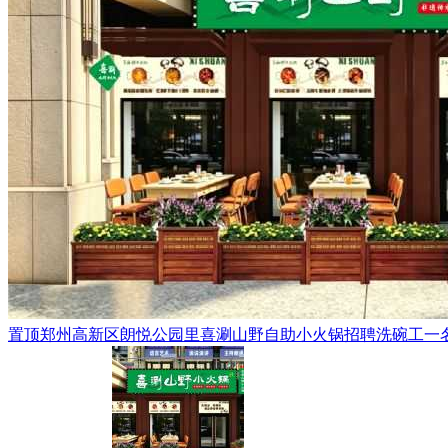
置顶
郑州高新区朗悦公园里喜涮山野自助小火锅招聘洗碗工一名，