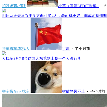
招聘求职/招聘
小草（高清LED广告车...
·
6
明后两天去嘉兴平湖方向可坐4人，老司机更好，非成勿扰谢谢*****
拼车搭车/车找人
丁建
·
半小时前
人找车8月7 8号这两天东莞到上蔡一个人没行李
拼车搭车/人找车
树欲静风不止
·
半小时前