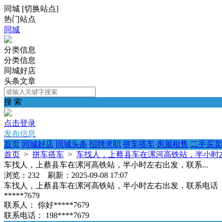
同城
[
切换站点
]
热门站点
同城
分类信息
分类信息
同城好店
头条文章
搜 索
点击登录
发布信息
首页
同城好店
同城头条
招聘求职
拼车搭车
房屋租售
二手买卖
首页
>
拼车搭车
>
车找人，上蔡县车在漯河高铁站，半小时左
车找人，上蔡县车在漯河高铁站，半小时左右出发，联系...
浏览：232 刷新：2025-09-08 17:07
车找人，上蔡县车在漯河高铁站，半小时左右出发，联系电话
*****7679
联系人：
你好*****7679
联系电话：
198****7679