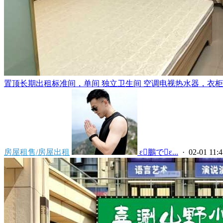
置顶
长期出租标准间，单间 独立卫生间 空调电视热水器，衣柜，
房屋租售/房屋出租
 ε鵬でε...
· 02-01 11:4