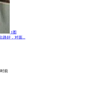
1图
路好，对面...
小时前