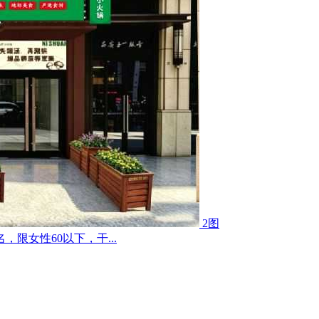
2图
限女性60以下，干...