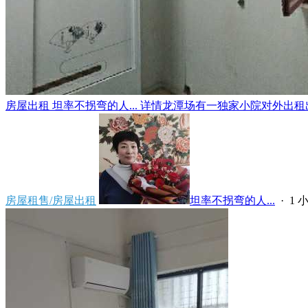
房屋出租 坦率不拐弯的人... 详情龙潭场有一独家小院对外出租出
房屋租售/房屋出租
坦率不拐弯的人...
·
1 