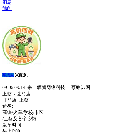
消息
我的
车找人
〤夏凉。
09-06 09:14 来自辉腾网络科技-上蔡喇叭网
上蔡～驻马店
驻马店~上蔡
途径:
高铁/火车/学校/市区
/上蔡及各个乡镇
发车时间:
早上6:00