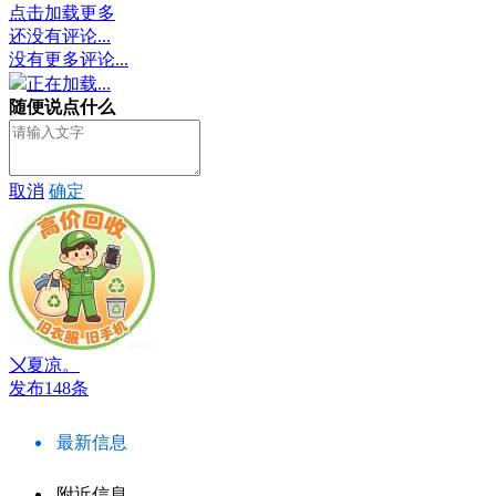
点击加载更多
还没有评论...
没有更多评论...
正在加载...
随便说点什么
取消
确定
〤夏凉。
发布148条
最新信息
附近信息