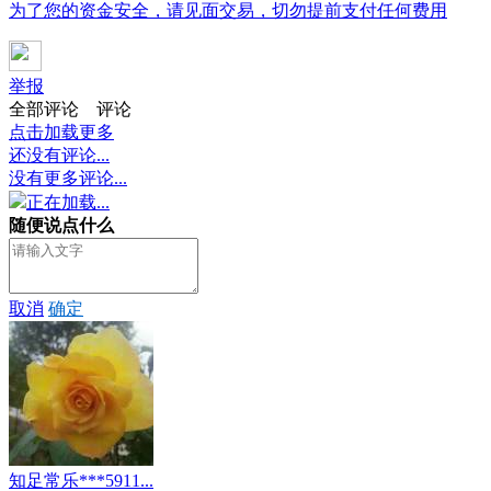
为了您的资金安全，请见面交易，切勿提前支付任何费用
举报
全部评论
评论
点击加载更多
还没有评论...
没有更多评论...
正在加载...
随便说点什么
取消
确定
知足常乐***5911...