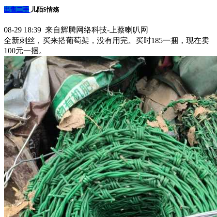
出售二手
儿陌$情殇
08-29 18:39 来自辉腾网络科技-上蔡喇叭网
全新刺丝，买来搭葡萄架，没有用完。买时185一捆，现在卖
100元一捆。