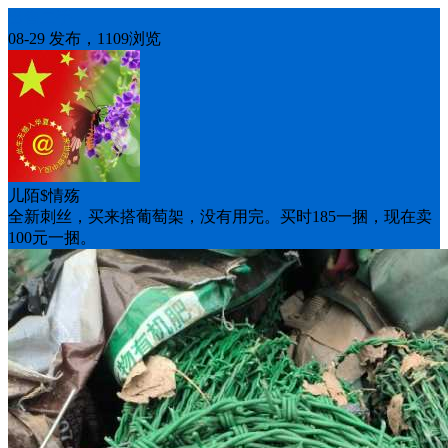
出售二手
08-29 发布，1109浏览
儿陌$情殇
全新刺丝，买来搭葡萄架，没有用完。买时185一捆，现在卖
100元一捆。