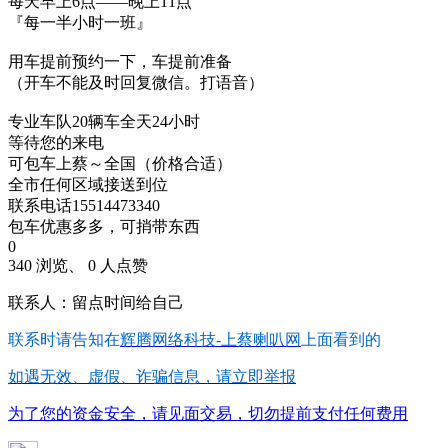
每天早上6点——晚上11点
『每一半小时一班』
用车提前预约一下，车提前准备
（开车不能及时回复微信。打语音）
专业车队20辆车全天24小时
等待您的来电
可包车上蔡～全国（价格合适）
全市任何区域接送到位
联系电话15514473340
包车优惠多多，可捎带东西
0
340 浏览、 0 人点赞
联系人：留点时间给自己
联系时请告知在
辉腾网络科技-上蔡喇叭网
上面看到的
如遇无效、虚假、诈骗信息，请立即举报
为了您的资金安全，请见面交易，切勿提前支付任何费用