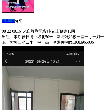
房屋出租
许平
08-22 08:16 来自辉腾网络科技-上蔡喇叭网
出租：李斯步行街中段北50米，新房2楼3楼一室一厅一厨一
卫，紧邻三小二小一中一高，交通便利☎️13683965036